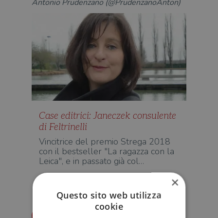
Antonio Prudenzano (@PrudenzanoAnton)
Case editrici: Janeczek consulente
di Feltrinelli
Vincitrice del premio Strega 2018
con il bestseller "La ragazza con la
Leica", e in passato già col…
×
EDITORIA
Questo sito web utilizza
cookie
Redazione Il Libraio