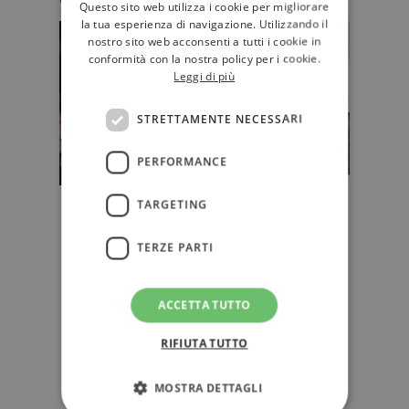
Questo sito web utilizza i cookie per migliorare
la tua esperienza di navigazione. Utilizzando il
nostro sito web acconsenti a tutti i cookie in
conformità con la nostra policy per i cookie.
Leggi di più
STRETTAMENTE NECESSARI
PERFORMANCE
TARGETING
"Sotto il vulcano", la nuova rivista
di Feltrinelli (diretta da Marino
TERZE PARTI
Sinibaldi)
"La scommessa è che da un trauma
come quello che stiamo vivendo
ACCETTA TUTTO
nascano pensieri e narrazioni
nuove…
RIFIUTA TUTTO
EDITORIA
MOSTRA DETTAGLI