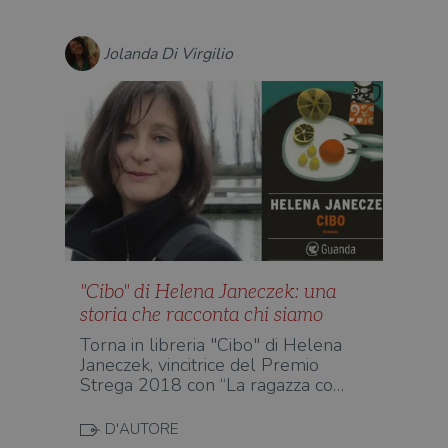
cook
wordpress_sec_[hash]
.illibraio.it
Sessione
Usat
gesti
Jolanda Di Virgilio
sess
uten
sul s
wordpress_logged_in_[hash]
.illibraio.it
Sessione
Usat
gesti
sess
uten
sul s
CookieScriptConsent
1 mese
Memo
CookieScript
stat
.illibraio.it
cons
cook
dell
il d
corr
"Cibo" di Helena Janeczek: una
storia che racconta chi siamo
msToken
.tiktok.com
1
Ques
settimana
vien
Torna in libreria "Cibo" di Helena
3 giorni
util
scop
Janeczek, vincitrice del Premio
aute
Strega 2018 con “La ragazza co…
e si
assi
che 
D'AUTORE
rim
regis