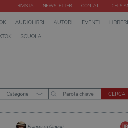
RIVISTA
NEWSLETTER
CONTATTI
CHI SI
OOK
AUDIOLIBRI
AUTORI
EVENTI
LIBRER
KTOK
SCUOLA
Categorie
Francesca Cingoli