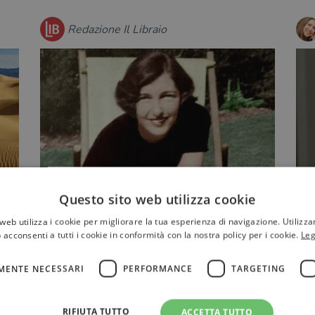
Redazione Il Libraio
n
La biografia di Christine Granville,
"
Questo sito web utilizza cookie
la prima spia donna britannica
A
web utilizza i cookie per migliorare la tua esperienza di navigazione. Utilizza
i
"La spia che amava" di Clare Mulley
 acconsenti a tutti i cookie in conformità con la nostra policy per i cookie.
Leg
racconta i segreti e la vita di Christine
"
Granville, primo agent…
B
MENTE NECESSARI
PERFORMANCE
TARGETING
i
RIFIUTA TUTTO
ACCETTA TUTTO