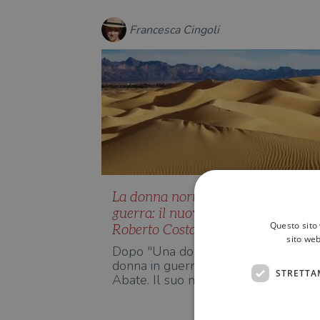
Francesca Cingoli
La donna normale si trova sola e i
guerra: il nuovo romanzo di
Questo sito 
Roberto Costantini
sito web
Dopo "Una donna normale", in "Una
donna in guerra" ritroviamo Aba
STRETTA
Abate. Il suo nome in codice è Ic…