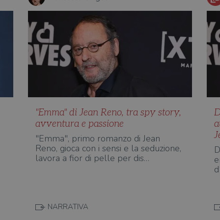
"Emma" di Jean Reno, tra spy story,
D
avventura e passione
a
J
"Emma", primo romanzo di Jean
Reno, gioca con i sensi e la seduzione,
D
lavora a fior di pelle per dis…
e
d
NARRATIVA