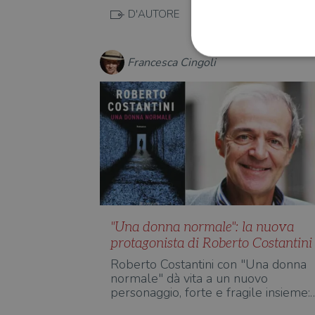
D'AUTORE
Francesca Cingoli
I cookie strettamente necessa
web non può essere utilizza
Nome
wordpress_test_cookie
wordpress_sec_[hash]
"Una donna normale": la nuova
wordpress_logged_in_[ha
protagonista di Roberto Costantini
CookieScriptConsent
Roberto Costantini con "Una donna
normale" dà vita a un nuovo
msToken
personaggio, forte e fragile insieme: