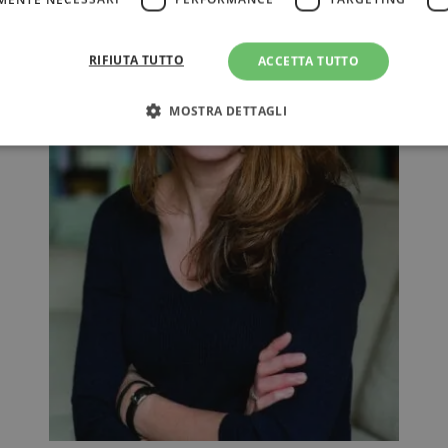
RIFIUTA TUTTO
ACCETTA TUTTO
MOSTRA DETTAGLI
Strettamente necessari
Performance
Targeting
Terze parti
ri consentono le funzionalità principali del sito web come l'accesso dell'utente e la gest
to correttamente senza i cookie strettamente necessari.
Fornitore
/
Scadenza
Descrizione
Dominio
Sessione
WordPress imposta questo cookie quando accedi alla
Automattic
cookie viene utilizzato per verificare se il browser
Inc.
consentire o rifiutare i cookie.
.illibraio.it
.illibraio.it
Sessione
Usato per gestire la sessione degli utenti loggati sul 
sh]
.illibraio.it
Sessione
Usato per gestire la sessione degli utenti loggati sul 
1 mese
Memorizza lo stato del consenso ai cookie dell'uten
CookieScript
.illibraio.it