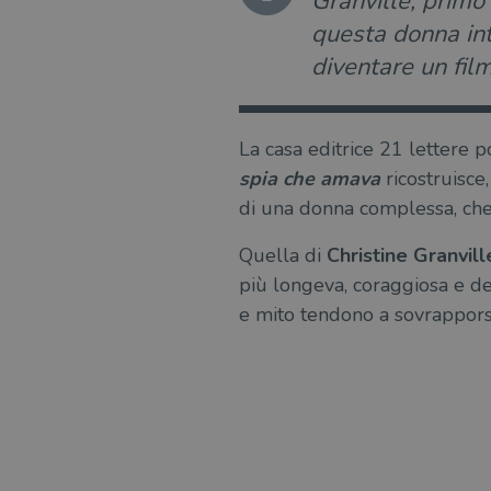
Granville, primo
questa donna int
diventare un fil
La casa editrice 21 lettere po
spia che amava
ricostruisce,
di una donna complessa, che h
Quella di
Christine Granvill
più longeva, coraggiosa e deco
e mito tendono a sovrapporsi