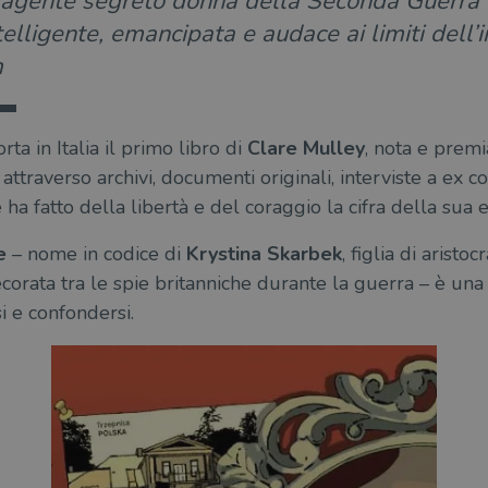
 agente segreto donna della Seconda Guerra M
elligente, emancipata e audace ai limiti dell
m
rta in Italia il primo libro di
Clare Mulley
, nota e premi
 attraverso archivi, documenti originali, interviste a ex co
a fatto della libertà e del coraggio la cifra della sua e
e
– nome in codice di
Krystina Skarbek
, figlia di aristoc
rata tra le spie britanniche durante la guerra – è una stor
 e confondersi.