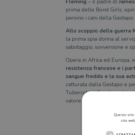
Fleming
– il padre di
James
prima delle Bond Girls, ispir
persino i cani della Gestapo.
Allo scoppio della guerra 
la prima spia donna al servi
sabotaggio, sovversione e spi
Opera in Africa ed Europa, sc
resistenza francese e i parti
sangue freddo e la sua astu
catturata dalla Gestapo e per
Tubercolosi. Con il suo lavor
valore dal Regno Unito e dal
Questo sito 
sito web
STRETTA