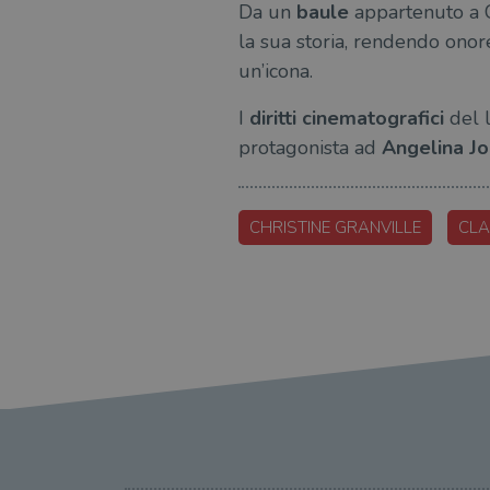
Da un
baule
appartenuto a Ch
la sua storia, rendendo onore
un’icona.
I
diritti cinematografici
del l
protagonista ad
Angelina Jo
CHRISTINE GRANVILLE
CLA