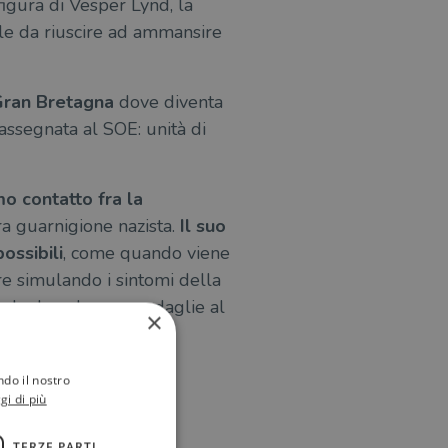
figura di Vesper Lynd, la
bile da riuscire ad ammansire
 Gran Bretagna
dove diventa
assegnata al SOE: unità di
mo contatto fra la
era guarnigione nazista.
Il suo
ossibili
, come quando viene
are simulando i sintomi della
te che le valgono medaglie al
×
ndo il nostro
gi di più
TERZE PARTI