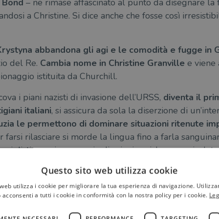
 Bond
– ne rimase affascinato al punto da disegnare la 
andosi a Christine. Si dice anche che fosse così irresisti
Krystyna abbandona gli agi e le comodità e fugge in
zio del Re.
Cambia nome in Christine Granville
e viene 
onaggio istituita da Churchill.
ova i piani nazisti di invasione dell’URSS,
diventa il pri
giani italiani
, si assicura da sola la diserzione di un’int
zia le permettono di dominare situazioni ritenute imp
 farsi rilasciare si morde la lingua fino a farla sanguin
o si distingue in una serie di azioni eroiche e spericola
la Francia.
Questo sito web utilizza cookie
web utilizza i cookie per migliorare la tua esperienza di navigazione. Utilizza
 acconsenti a tutti i cookie in conformità con la nostra policy per i cookie.
Leg
MENTE NECESSARI
PERFORMANCE
TARGETING