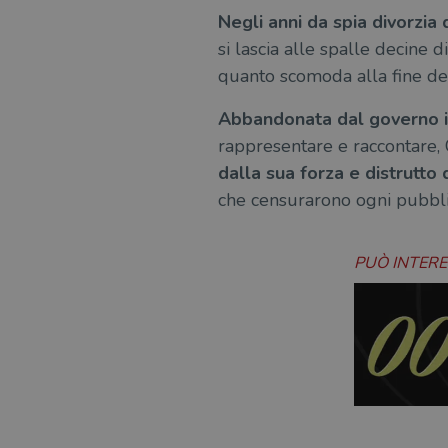
Negli anni da spia divorzia
msToken
si lascia alle spalle decine 
quanto scomoda alla fine del 
Abbandonata dal governo in
Fornitore
Forni
/
Nome
rappresentare e raccontare, 
Nome
Dominio
/
Nome
Domi
dalla sua forza e distrutto d
UserProfile
.illibraio.it
_ga_RXJCD2NFMF
__Secure-ROLLOUT_TOKE
.illibr
che censurarono ogni pubbli
_fbp
Meta
Platform In
_ga
ttwid
.illibraio.it
Goog
LLC
PUÒ INTER
.illibr
YSC
VISITOR_INFO1_LIVE
VISITOR_PRIVACY_METAD