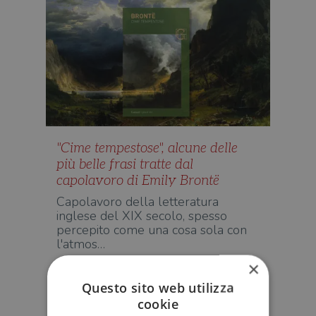
"Cime tempestose", alcune delle
più belle frasi tratte dal
capolavoro di Emily Brontë
Capolavoro della letteratura
inglese del XIX secolo, spesso
percepito come una cosa sola con
l'atmos…
×
STORIE
Questo sito web utilizza
cookie