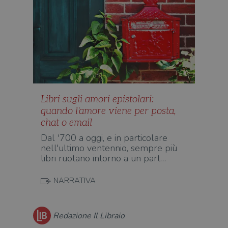
Libri sugli amori epistolari:
quando l'amore viene per posta,
chat o email
Dal '700 a oggi, e in particolare
nell'ultimo ventennio, sempre più
libri ruotano intorno a un part…
NARRATIVA
Redazione Il Libraio