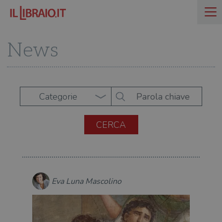
News
Categorie
Eva Luna Mascolino