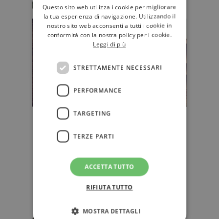
Eva Luna Mascolino
Questo sito web utilizza i cookie per migliorare
la tua esperienza di navigazione. Utilizzando il
nostro sito web acconsenti a tutti i cookie in
conformità con la nostra policy per i cookie.
Leggi di più
STRETTAMENTE NECESSARI
PERFORMANCE
TARGETING
Poesie d'amore di ieri e di oggi da
dedicare a chi si ama
TERZE PARTI
Fra sentimenti delicati e altri più
passionali, anime destinate a
incontrarsi fin da subito e altre…
ACCETTA TUTTO
RIFIUTA TUTTO
STORIE
MOSTRA DETTAGLI