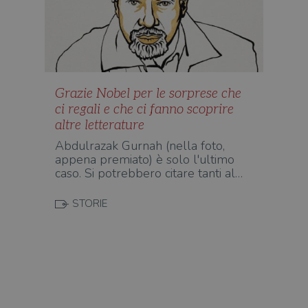
sul s
wordpress_logged_in_[hash]
.illibraio.it
Sessione
Usat
gesti
sess
uten
sul s
CookieScriptConsent
1 mese
Memo
CookieScript
Grazie Nobel per le sorprese che
stat
.illibraio.it
cons
ci regali e che ci fanno scoprire
cook
dell
altre letterature
il d
corr
Abdulrazak Gurnah (nella foto,
appena premiato) è solo l'ultimo
msToken
.tiktok.com
1
Ques
settimana
vien
caso. Si potrebbero citare tanti al…
3 giorni
util
scop
aute
STORIE
e si
assi
che 
rim
regis
i lor
sian
qua
nav
attra
sito