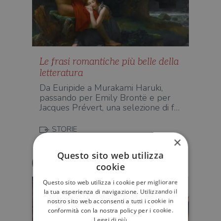
Le frasi romantiche più belle della
letteratura
Da Euripide a Murakami Haruki,
passando per Emily Brontë e per
Jacques Prévert, una selezione di f…
STORIE
×
Questo sito web utilizza
Eva Luna Mascolino
cookie
Questo sito web utilizza i cookie per migliorare
la tua esperienza di navigazione. Utilizzando il
nostro sito web acconsenti a tutti i cookie in
conformità con la nostra policy per i cookie.
Leggi di più