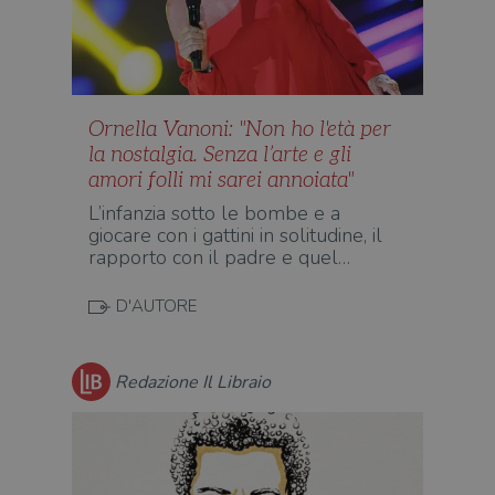
I cookie strettamente necessari consentono le
funzionalità principali del sito web come
l'accesso dell'utente e la gestione dell'account. Il
sito web non può essere utilizzato
correttamente senza i cookie strettamente
necessari.
Ornella Vanoni: "Non ho l'età per
la nostalgia. Senza l’arte e gli
Fornitore
/
Nome
Scadenza
Desc
Dominio
amori folli mi sarei annoiata"
wordpress_test_cookie
Sessione
Wor
Automattic
L’infanzia sotto le bombe e a
imp
Inc.
giocare con i gattini in solitudine, il
ques
.illibraio.it
quan
rapporto con il padre e quel…
alla
login
vien
D'AUTORE
util
verif
bro
è im
per 
Redazione Il Libraio
o rif
cook
wordpress_sec_[hash]
.illibraio.it
Sessione
Usat
gesti
sess
uten