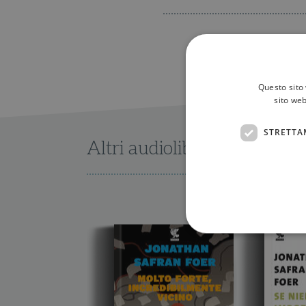
Questo sito 
sito web
STRETTA
Altri audiolibri di Jonathan
I cookie strettamente necessa
web non può essere utilizza