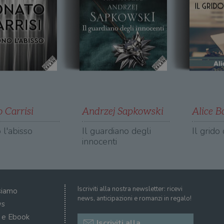
Questo cookie viene utilizzato per distinguere gli utenti unici as
particolari particolari, una categorizzazione genera
aio.it
generato casualmente come identificativo del client. È incluso in og
un sito e utilizzato per calcolare i dati di visitatori, sessioni e camp
Sessione
Questo cookie è impostato da YouTube per tenere 
Google LLC
dei siti. Per impostazione predefinita, scade dopo 2 anni, sebbene s
visualizzazioni dei video incorporati.
.youtube.com
proprietari di siti Web.
5 mesi 4
Questo cookie è impostato da Youtube per tenere t
Google LLC
settimane
dell'utente per i video di Youtube incorporati nei 
.youtube.com
se il visitatore del sito web sta utilizzando la nuov
dell'interfaccia di Youtube.
ATA
5 mesi 4
Questo cookie è impostato da Youtube per memoriz
YouTube
settimane
consenso ai cookie dell'utente per il dominio corre
.youtube.com
 Carrisi
Andrzej Sapkowski
Alice B
 l'abisso
Il guardiano degli
Il grido
innocenti
Iscriviti alla nostra newsletter: ricevi
siamo
news, anticipazioni e romanzi in regalo!
s
i e Ebook
Iscriviti alla