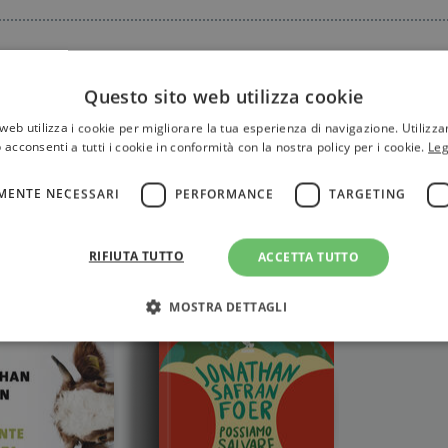
Questo sito web utilizza cookie
web utilizza i cookie per migliorare la tua esperienza di navigazione. Utilizza
 acconsenti a tutti i cookie in conformità con la nostra policy per i cookie.
Leg
MENTE NECESSARI
PERFORMANCE
TARGETING
 Safran Foer
RIFIUTA TUTTO
ACCETTA TUTTO
MOSTRA DETTAGLI
Strettamente necessari
Performance
Targeting
Terze parti
ri consentono le funzionalità principali del sito web come l'accesso dell'utente e la gest
to correttamente senza i cookie strettamente necessari.