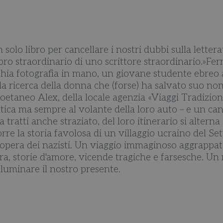
solo libro per cancellare i nostri dubbi sulla lettera
 libro straordinario di uno scrittore straordinario.»F
chia fotografia in mano, un giovane studente ebreo
la ricerca della donna che (forse) ha salvato suo non
oetaneo Alex, della locale agenzia «Viaggi Tradizion
ica ma sempre al volante della loro auto – e un can
 tratti anche straziato, del loro itinerario si altern
rre la storia favolosa di un villaggio ucraino del Set
opera dei nazisti. Un viaggio immaginoso aggrappato 
vera, storie d'amore, vicende tragiche e farsesche. 
illuminare il nostro presente.