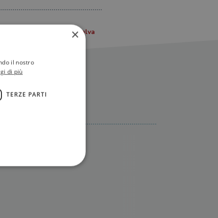
×
ndo il nostro
gi di più
TERZE PARTI
ione dell'account. Il sito