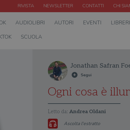
RIVISTA
NEWSLETTER
CONTATTI
CHI SI
OOK
AUDIOLIBRI
AUTORI
EVENTI
LIBRER
KTOK
SCUOLA
Jonathan Safran Fo
Ogni cosa è illu
Letto da:
Andrea Oldani
Audio
Ascolta l'estratto