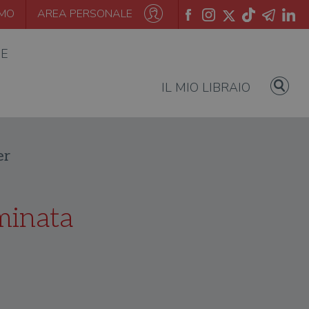
AMO
AREA PERSONALE
IE
IL MIO LIBRAIO
er
minata