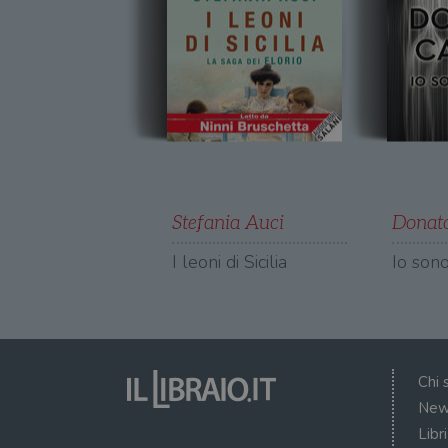
.illibr
YSC
VISITOR_INFO1_LIVE
VISITOR_PRIVACY_METAD
Stefania Auci
Donato
I leoni di Sicilia
Io sono
Chi 
New
Libr