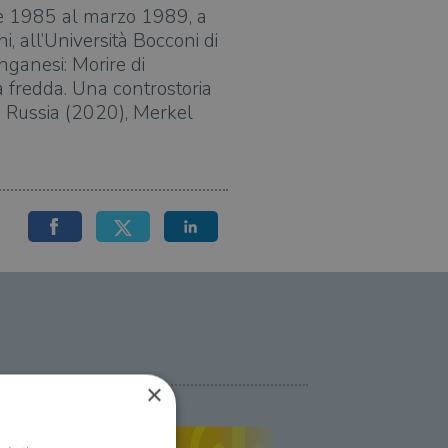
re 1985 al marzo 1989, a
, all’Università Bocconi di
onganesi: Morire di
a fredda. Una controstoria
a Russia (2020), Merkel
×