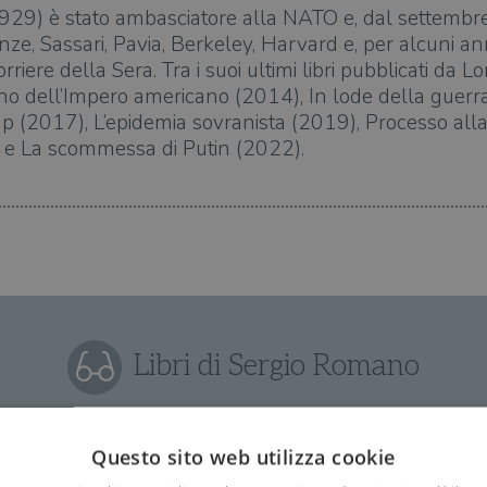
929) è stato ambasciatore alla NATO e, dal settemb
e, Sassari, Pavia, Berkeley, Harvard e, per alcuni anni
orriere della Sera. Tra i suoi ultimi libri pubblicati da L
no dell’Impero americano (2014), In ­lode della guerr
p (2017), L’epidemia sovranista (2019), Processo all
e La scommessa di Putin (2022).
Libri di Sergio Romano
Questo sito web utilizza cookie