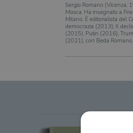
Sergio Romano (Vicenza, 1
Mosca. Ha insegnato a Firenz
Milano. È editorialista del C
democrazia (2013), Il decli
(2015), Putin (2016), Trum
(2021), con Beda Romano, 