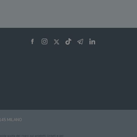
zare lo stato del
nte.
0145 MILANO
cola quota dei ricavi sui prodotti linkati e poi