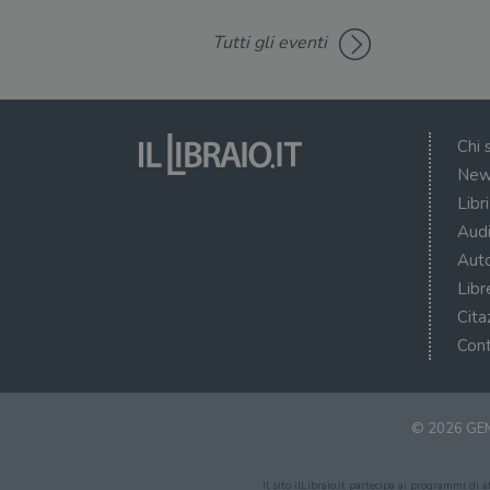
VISITOR_PRIVACY_METAD
Tutti gli eventi
Chi 
New
Libr
Audi
Auto
Libr
Cita
Cont
© 2026 GEM
Il sito ilLibraio.it partecipa ai programmi di 