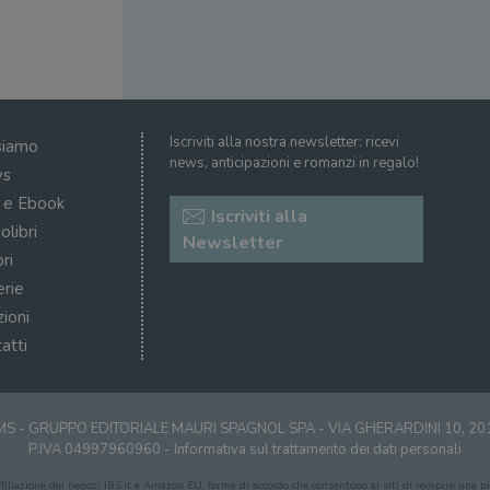
dell'interfaccia di Youtube.
ATA
5 mesi 4
Questo cookie è impostato da Youtube per memoriz
YouTube
settimane
consenso ai cookie dell'utente per il dominio corre
.youtube.com
Iscriviti alla nostra newsletter: ricevi
siamo
news, anticipazioni e romanzi in regalo!
s
i e Ebook
Iscriviti alla
olibri
Newsletter
ri
erie
zioni
atti
S - GRUPPO EDITORIALE MAURI SPAGNOL SPA - VIA GHERARDINI 10, 2
P.IVA 04997960960 -
Informativa sul trattamento dei dati personali
affiliazione dei negozi IBS.it e Amazon EU, forme di accordo che consentono ai siti di recepire una pic