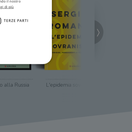
ndo il nostro
gi di più
TERZE PARTI
o alla Russia
L'epidemia sovranista
Trump
ione dell'account. Il sito
 pagina di login. Il
 Web è impostato per
sito