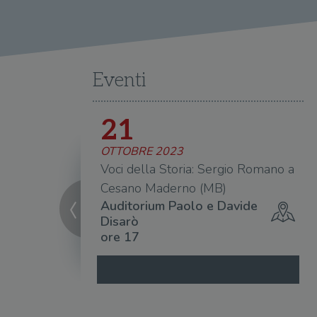
wordpress_logged_in_[ha
CookieScriptConsent
msToken
Eventi
21
Fornitore
Forni
/
OTTOBRE 2023
Nome
Nome
Dominio
/
Nome
omano a Gorizia
Voci della Storia: Sergio Romano a
Domi
UserProfile
.illibraio.it
 da definire
Cesano Maderno (MB)
_ga_RXJCD2NFMF
__Secure-ROLLOUT_TOKE
.illibr
_fbp
Meta
Auditorium Paolo e Davide
Platform In
_ga
ttwid
.illibraio.it
Goog
Disarò
LLC
ore 17
.illibr
YSC
VISITOR_INFO1_LIVE