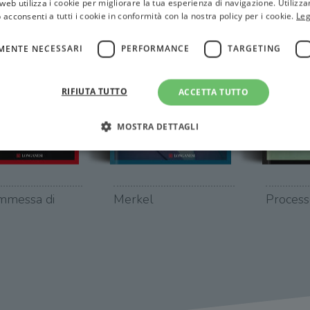
web utilizza i cookie per migliorare la tua esperienza di navigazione. Utilizza
 acconsenti a tutti i cookie in conformità con la nostra policy per i cookie.
Leg
MENTE NECESSARI
PERFORMANCE
TARGETING
RIFIUTA TUTTO
ACCETTA TUTTO
MOSTRA DETTAGLI
Strettamente necessari
Performance
Targeting
Terze parti
mmessa di
Merkel
Process
ri consentono le funzionalità principali del sito web come l'accesso dell'utente e la gest
to correttamente senza i cookie strettamente necessari.
Fornitore
/
Scadenza
Descrizione
Dominio
Sessione
WordPress imposta questo cookie quando accedi alla
Automattic
cookie viene utilizzato per verificare se il browser
Inc.
consentire o rifiutare i cookie.
.illibraio.it
.illibraio.it
Sessione
Usato per gestire la sessione degli utenti loggati sul 