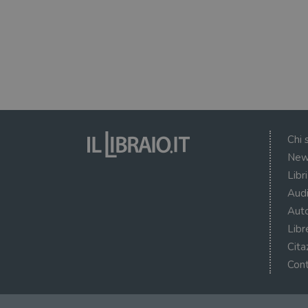
Chi 
New
Libr
Audi
Auto
Libr
Cita
Cont