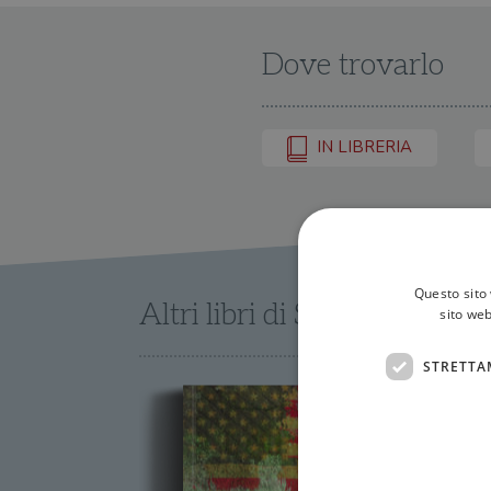
Dove trovarlo
IN LIBRERIA
Questo sito 
Altri libri di Sergio Romano
sito web
STRETTA