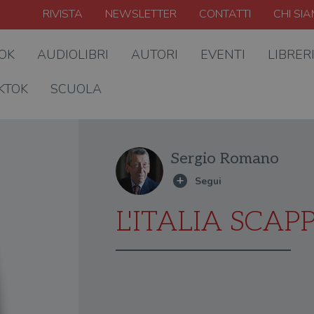
RIVISTA
NEWSLETTER
CONTATTI
CHI SI
OOK
AUDIOLIBRI
AUTORI
EVENTI
LIBRER
KTOK
SCUOLA
Sergio Romano
L'ITALIA SCA