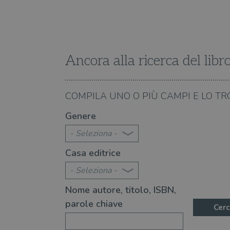
Fornitore
Forni
/
Nome
Nome
Dominio
/
Nome
Domi
UserProfile
.illibraio.it
_ga_RXJCD2NFMF
__Secure-ROLLOUT_TOKE
.illibr
_fbp
Meta
Platform In
Ancora alla ricerca del libr
_ga
ttwid
.illibraio.it
Goog
LLC
.illibr
YSC
08.08.2026
COMPILA UNO O PIÙ CAMPI E LO TR
te 2026: 370 novità consigliate
Libri da leggere nell'e
Genere
VISITOR_INFO1_LIVE
- Seleziona -
Casa editrice
VISITOR_PRIVACY_METAD
- Seleziona -
Nome autore, titolo, ISBN,
parole chiave
Cerc