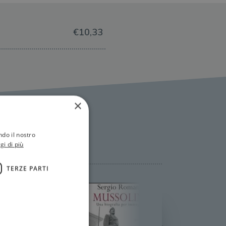
€10,33
×
ndo il nostro
gi di più
TERZE PARTI