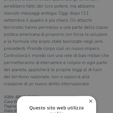
avrebbero fatto del loro potere, ma abbiamo
ricevuto messaggi ambigui. Oggi, dopo l'11
settembre il quadro è più chiaro. Gli attacchi
terroristici hanno permesso a una parte della classe
politica americana di proporre con forza le soluzioni
e le formule che erano state teorizzate negli anni
precedenti. Prende corpo così un nuovo impero.
Controllerà il mondo con una rete di basi militari che
permetteranno di intervenire e colpire in ogni parte
del pianeta, applicherà le proprie leggi al di fuori
del territorio nazionale, non si opporrà alla
creazione di un nuovo diritto internazionale.
ISBN: 8830420204
×
Casa Editrice: Longanesi
Pagine: 140
Questo sito web utilizza
Data di uscita: 14-02-2003