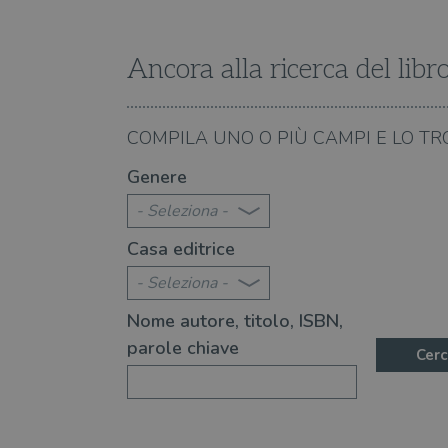
Nome
Nome
Dominio
/
Nome
Domi
UserProfile
.illibraio.it
_ga_RXJCD2NFMF
__Secure-ROLLOUT_TOKE
.illibr
Ancora alla ricerca del libr
_fbp
Meta
Platform In
_ga
ttwid
.illibraio.it
Goog
LLC
.illibr
06.08.2026
COMPILA UNO O PIÙ CAMPI E LO TR
YSC
città" è un libro indimenticabile
Perché "L'ultima estate
Genere
VISITOR_INFO1_LIVE
- Seleziona -
Casa editrice
VISITOR_PRIVACY_METAD
- Seleziona -
Nome autore, titolo, ISBN,
parole chiave
Cerc