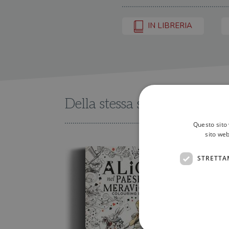
IN LIBRERIA
Della stessa serie
Questo sito 
sito web
STRETTA