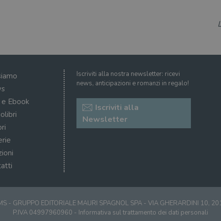
Iscriviti alla nostra newsletter: ricevi
siamo
news, anticipazioni e romanzi in regalo!
s
i e Ebook
Iscriviti alla
olibri
Newsletter
ri
erie
zioni
atti
S - GRUPPO EDITORIALE MAURI SPAGNOL SPA - VIA GHERARDINI 10, 2
P.IVA 04997960960 -
Informativa sul trattamento dei dati personali