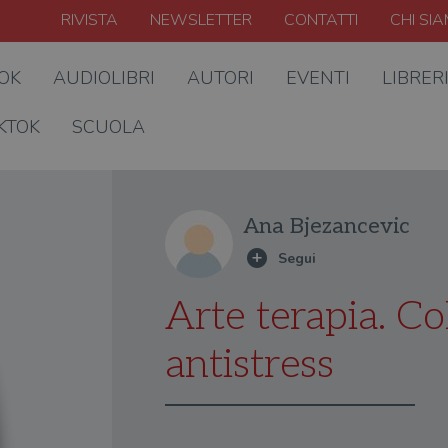
RIVISTA
NEWSLETTER
CONTATTI
CHI SI
OOK
AUDIOLIBRI
AUTORI
EVENTI
LIBRER
KTOK
SCUOLA
Ana Bjezancevic
Arte terapia. C
antistress