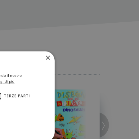
×
ndo il nostro
gi di più
TERZE PARTI