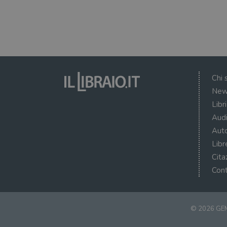
Chi 
New
Libr
Audi
Auto
Libr
Cita
Cont
© 2026 GEM