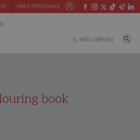
AMO
AREA PERSONALE
IE
IL MIO LIBRAIO
olouring book