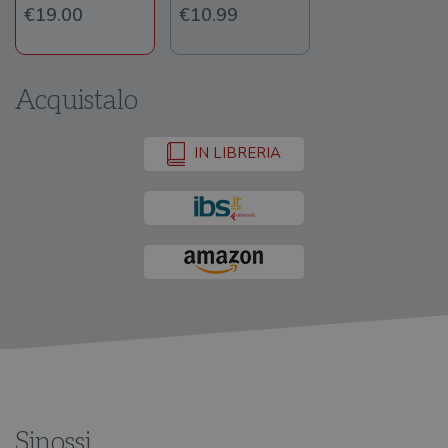
€19.00
€10.99
Acquistalo
IN LIBRERIA
Sinossi