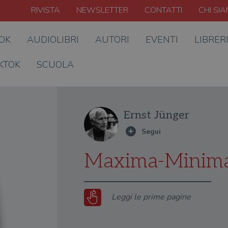
RIVISTA
NEWSLETTER
CONTATTI
CHI SI
OOK
AUDIOLIBRI
AUTORI
EVENTI
LIBRER
KTOK
SCUOLA
Ernst Jünger
Maxima-Minim
Leggi le prime pagine