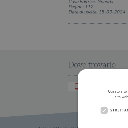
Casa Editrice: Guanda
Pagine: 112
Data di uscita: 15-03-2024
Dove trovarlo
IN LIBRERIA
Questo sito 
sito web
STRETTA