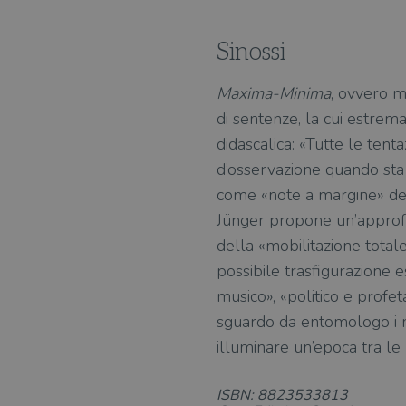
Sinossi
Maxima-Minima
, ovvero m
di sentenze, la cui estrema
didascalica: «Tutte le tent
d’osservazione quando sta 
come «note a margine» del
Jünger propone un’approfon
della «mobilitazione totale
possibile trasfigurazione es
musico», «politico e profet
sguardo da entomologo i m
illuminare un’epoca tra le 
ISBN: 8823533813