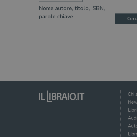
Nome autore, titolo, ISBN,
parole chiave
Cerc
Chi 
New
Libr
Audi
Auto
Libr