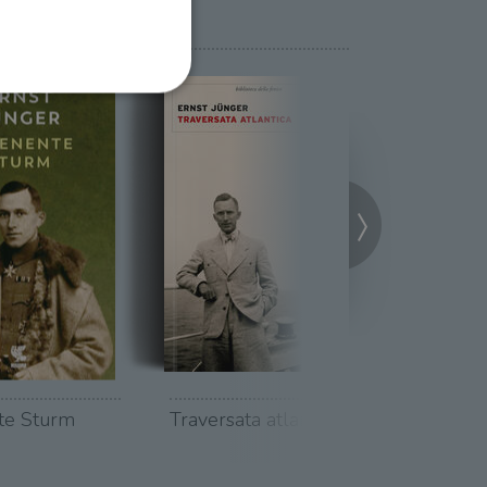
ione dell'account. Il sito
 pagina di login. Il
 Web è impostato per
sito
sito
te per il dominio corrente.
nte Sturm
Traversata atlantica
Cacce sott
azione e sicurezza,
i loro dati siano protetti
no con i suoi servizi.