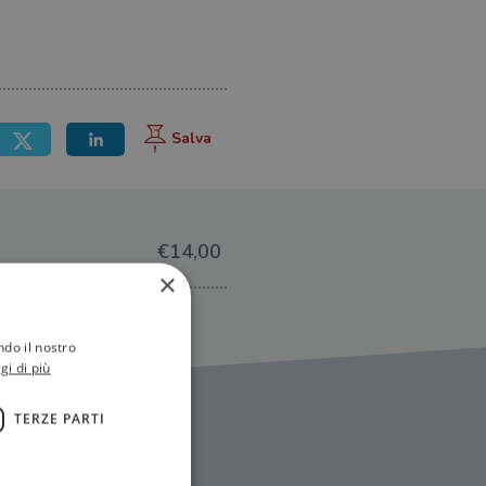
€14,00
×
ndo il nostro
gi di più
TERZE PARTI