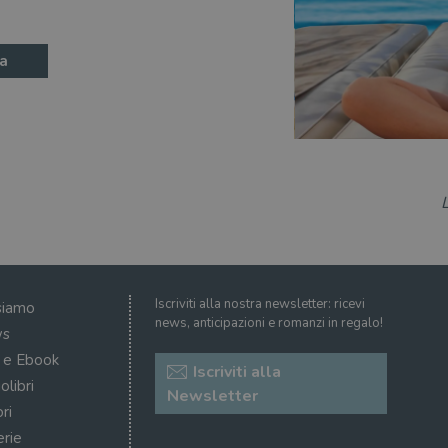
a
Iscriviti alla nostra newsletter: ricevi
siamo
news, anticipazioni e romanzi in regalo!
s
i e Ebook
Iscriviti alla
olibri
Newsletter
ri
erie