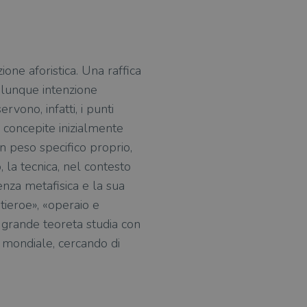
ne aforistica. Una raffica
ualunque intenzione
vono, infatti, i punti
, concepite inizialmente
 peso specifico proprio,
 la tecnica, nel contesto
enza metafisica e la sua
ntieroe», «operaio e
l grande teoreta studia con
 mondiale, cercando di