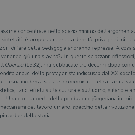
assime concentrate nello spazio minimo dell’argomentazio
 sinteticità è proporzionale alla densità, prive però di q
azioni di fare della pedagogia andranno represse. A cosa ser
venendo giù una slavina?» In queste spiazzanti riflessioni
l’
Operaio
(1932), ma pubblicate tre decenni dopo con un
dita analisi della protagonista indiscussa del XX secolo,
»: la sua incidenza sociale, economica ed etica; la sua val
tetica, i suoi effetti sulla cultura e sull’uomo, «titano e a
a». Una piccola perla della produzione jüngeriana in cui i
eccanismi del lavoro umano, specchio della rivoluzione
più ardue della storia.