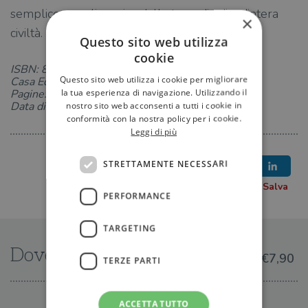
semplice e malinconica dalla tragedia di un'intera
×
civiltà.
Questo sito web utilizza
cookie
ISBN: 8862566417
Questo sito web utilizza i cookie per migliorare
Casa Editrice: Salani
la tua esperienza di navigazione. Utilizzando il
Pagine: 224
Data di uscita: 13-10-2011
nostro sito web acconsenti a tutti i cookie in
conformità con la nostra policy per i cookie.
Leggi di più
STRETTAMENTE NECESSARI
PERFORMANCE
TARGETING
Dove trovarlo
€7,90
TERZE PARTI
ACCETTA TUTTO
IN LIBRERIA