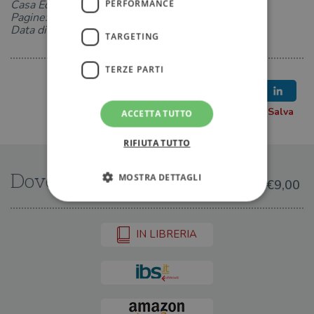
Casa Editrice: Guanda
PERFORMANCE
Pagine: 320
Data di uscita: 16-01-2014
TARGETING
TERZE PARTI
ACCETTA TUTTO
RIFIUTA TUTTO
Dove trovarlo
MOSTRA DETTAGLI
€9,00
Strettamente necessari
Performance
IN LIBRERIA
Targeting
Terze parti
I cookie strettamente necessari consentono le
funzionalità principali del sito web come
l'accesso dell'utente e la gestione dell'account. Il
sito web non può essere utilizzato