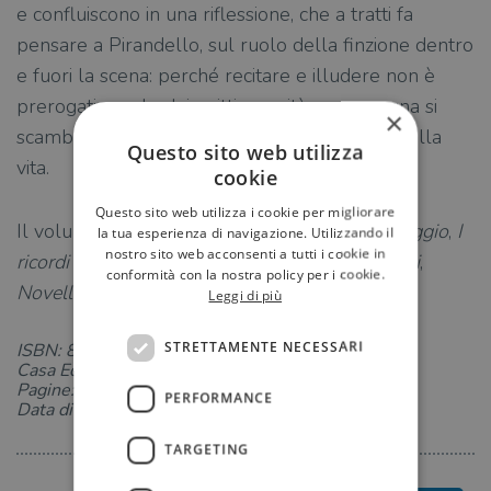
e confluiscono in una riflessione, che a tratti fa
pensare a Pirandello, sul ruolo della finzione dentro
e fuori la scena: perché recitare e illudere non è
prerogativa solo dei guitti e verità e menzogna si
×
scambiano spesso le parti nello spettacolo della
Questo sito web utilizza
vita.
cookie
Questo sito web utilizza i cookie per migliorare
Il volume comprende le raccolte:
Vagabondaggio
,
I
la tua esperienza di navigazione. Utilizzando il
nostro sito web acconsenti a tutti i cookie in
ricordi del capitano d’Arce
,
Don Candeloro e C.i
,
conformità con la nostra policy per i cookie.
Novelle sparse
.
Leggi di più
STRETTAMENTE NECESSARI
ISBN: 8811609623
Casa Editrice: Garzanti
Pagine: 544
PERFORMANCE
Data di uscita: 07-11-2019
TARGETING