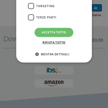
TARGETING
TERZE PARTI
ACCETTA TUTTO
Dove trovarlo
€20,00
RIFIUTA TUTTO
MOSTRA DETTAGLI
IN LIBRERIA
Strettamente necessari
Performance
Targeting
Terze parti
I cookie strettamente necessari consentono le
funzionalità principali del sito web come
l'accesso dell'utente e la gestione dell'account. Il
sito web non può essere utilizzato
correttamente senza i cookie strettamente
necessari.