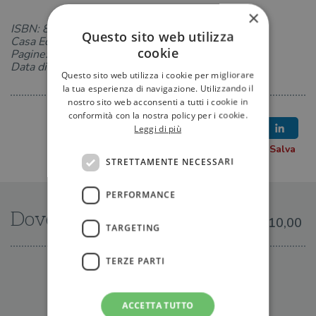
×
ISBN: 8823515505
Questo sito web utilizza
Casa Editrice: Guanda
cookie
Pagine: 160
Data di uscita: 17-11-2016
Questo sito web utilizza i cookie per migliorare
la tua esperienza di navigazione. Utilizzando il
nostro sito web acconsenti a tutti i cookie in
conformità con la nostra policy per i cookie.
Leggi di più
STRETTAMENTE NECESSARI
PERFORMANCE
Dove trovarlo
€10,00
TARGETING
TERZE PARTI
IN LIBRERIA
ACCETTA TUTTO