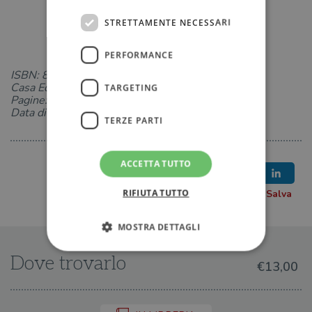
STRETTAMENTE NECESSARI
PERFORMANCE
ISBN: 8850275234
Casa Editrice: TEA
TARGETING
Pagine: 288
Data di uscita: 29-05-2026
TERZE PARTI
ACCETTA TUTTO
RIFIUTA TUTTO
MOSTRA DETTAGLI
Dove trovarlo
€13,00
Strettamente necessari
Performance
Targeting
Terze parti