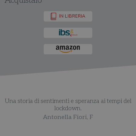
Acquistalo
IN LIBRERIA
e
Una storia di sentimenti e speranza ai tempi del
lockdown.
Antonella Fiori, F
he
Q