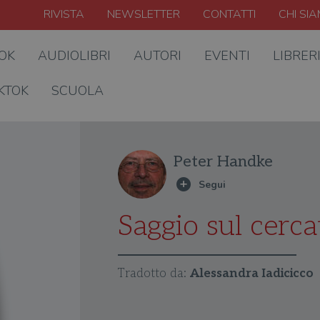
RIVISTA
NEWSLETTER
CONTATTI
CHI SI
OOK
AUDIOLIBRI
AUTORI
EVENTI
LIBRER
KTOK
SCUOLA
Peter Handke
Saggio sul cerca
Tradotto da:
Alessandra Iadicicco