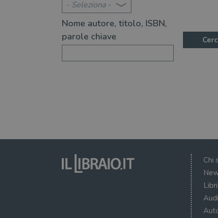
- Seleziona -
Nome autore, titolo, ISBN,
parole chiave
Cerc
Chi 
New
Libr
Audi
Auto