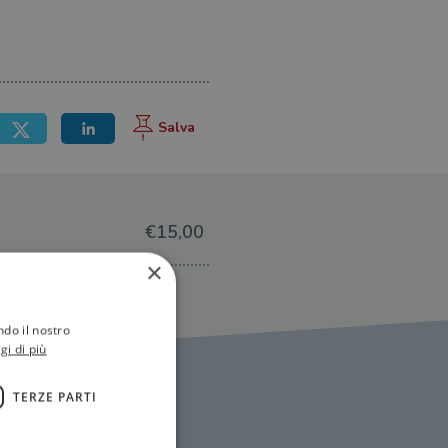
€15,00
×
ndo il nostro
gi di più
TERZE PARTI