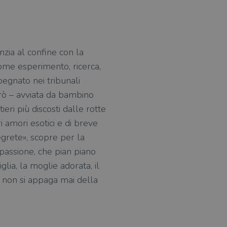
nzia al confine con la
come esperimento, ricerca,
mpegnato nei tribunali
erò – avviata da bambino
eri più discosti dalle rotte
ri amori esotici e di breve
segrete», scopre per la
 passione, che pian piano
glia, la moglie adorata, il
 e non si appaga mai della