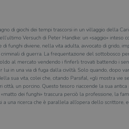
no di giochi dei tempi trascorsi in un villaggio della Cari
 dell’ultimo Versuch di Peter Handke: un «saggio» inteso 
e di funghi diviene, nella vita adulta, avvocato di grido, i
 i criminali di guerra. La frequentazione del sottobosco p
o al mercato vendendo i finferli trovati battendo i senti
er lui in una via di fuga dalla civiltà. Solo quando, dopo va
ella sua vita, colei che, citando Parsifal, «gli mostra vie 
i città, un porcino. Questo tesoro riaccende la sua antica
l «matto dei funghi» trascura perciò la professione, la fami
rsi a una ricerca che è parallela all’opera dello scrittore,