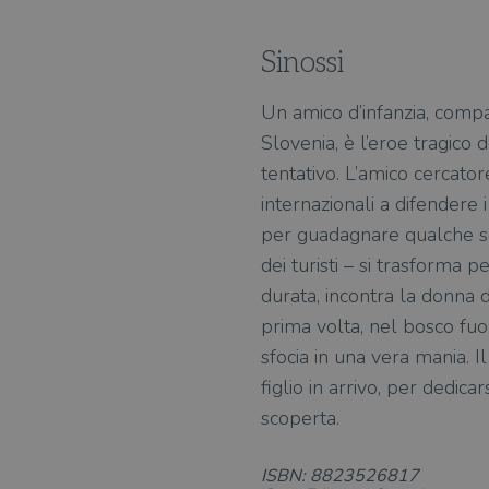
Sinossi
Un amico d’infanzia, compag
Slovenia, è l’eroe tragico
tentativo. L’amico cercator
internazionali a difendere
per guadagnare qualche sold
dei turisti – si trasforma p
durata, incontra la donna d
prima volta, nel bosco fuor
sfocia in una vera mania. I
figlio in arrivo, per dedica
scoperta.
ISBN: 8823526817