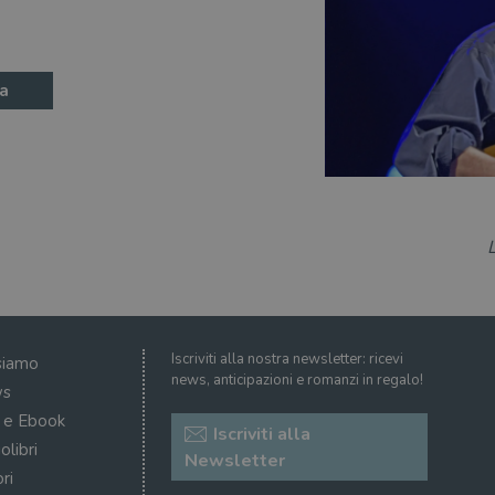
a
Iscriviti alla nostra newsletter: ricevi
siamo
news, anticipazioni e romanzi in regalo!
s
i e Ebook
Iscriviti alla
olibri
Newsletter
ri