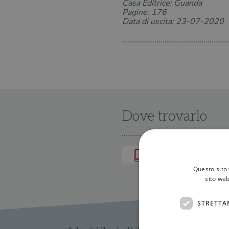
Casa Editrice: Guanda
Pagine: 176
Data di uscita: 23-07-2020
Dove trovarlo
IN LIBRERIA
Questo sito 
sito web
STRETTA