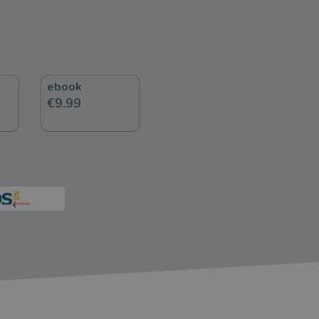
ebook
€9.99