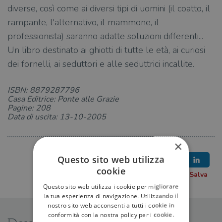
diverse, così come ai diversi tipi di uomini (il coatto, il
rampante, l'alternativo, il mammone, il
professionista) saranno adatte soluzioni differenti...
Un libro destinato ai ghiotti di tutte le età, ai curiosi
dei fornelli, ai seduttori e alle seduttrici incallite.
ISBN: 8879287796
Casa Editrice: Ponte alle Grazie
Pagine: 208
Data di uscita: 13-10-2005
×
Questo sito web utilizza
cookie
Questo sito web utilizza i cookie per migliorare
la tua esperienza di navigazione. Utilizzando il
nostro sito web acconsenti a tutti i cookie in
conformità con la nostra policy per i cookie.