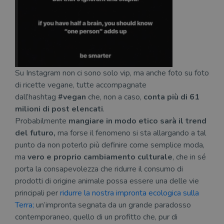
bro
è im
per 
o rif
cook
wordpress_sec_[hash]
.illibraio.it
Sessione
Usat
gesti
sess
uten
Su Instagram non ci sono solo vip, ma anche foto su foto
sul s
di ricette vegane, tutte accompagnate
wordpress_logged_in_[hash]
.illibraio.it
Sessione
Usat
gesti
dall’hashtag
#vegan
che, non a caso,
conta più di 61
sess
uten
milioni di post elencati
.
sul s
Probabilmente
mangiare in modo etico sarà il trend
CookieScriptConsent
1 mese
Memo
CookieScript
del futuro,
ma forse il fenomeno si sta allargando a tal
stat
.illibraio.it
cons
punto da non poterlo più definire come semplice moda,
cook
ma
vero e proprio cambiamento culturale
, che in sé
dell
il d
porta la consapevolezza che ridurre il consumo di
corr
prodotti di origine animale possa essere una delle vie
msToken
.tiktok.com
1
Ques
principali per
ridurre la nostra impronta ecologica sulla
settimana
vien
3 giorni
util
Terra;
un’impronta segnata da un grande paradosso
scop
aute
contemporaneo, quello di un profitto che, pur di
e si