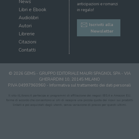
News
anticipazioni e romanzi
Libri e Ebook
in regalo!
Audiolibri
Iscriviti alla
Autori
Newsletter
Librerie
Citazioni
Contatti
© 2026 GEMS - GRUPPO EDITORIALE MAURI SPAGNOL SPA - VIA
GHERARDINI 10, 20145 MILANO
P.IVA 04997960960 -
Informativa sul trattamento dei dati personali
Il sito ilLibraio.it partecipa ai programmi di affiliazione dei negozi IBS.it e Amazon EU,
forme di accordo che consentono ai siti di recepire una piccola quota dei ricavi sui prodotti
linkati e poi acquistati dagli utenti, senza variazione di prezzo per questi ultimi.