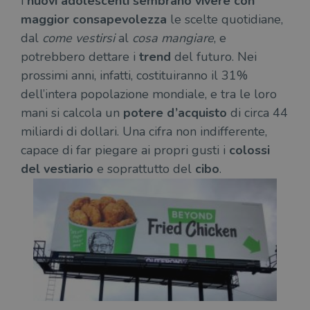
i
nuovi adolescenti sembrano vivere con
maggior consapevolezza
le scelte quotidiane,
dal
come vestirsi
al
cosa mangiare
, e
potrebbero dettare i
trend
del futuro. Nei
prossimi anni, infatti, costituiranno il 31%
dell’intera popolazione mondiale, e tra le loro
mani si calcola un
potere d’acquisto
di circa 44
miliardi di dollari. Una cifra non indifferente,
capace di far piegare ai propri gusti i
colossi
del vestiario
e soprattutto del
cibo
.