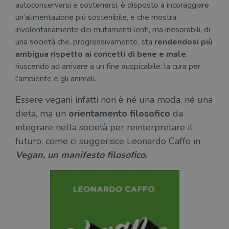
assi
autoconservarsi e sostenersi, è disposto a incoraggiare
che 
un’alimentazione più sostenibile, e che mostra
rim
regis
involontariamente dei mutamenti lenti, ma inesorabili, di
i lor
sian
una società che, progressivamente, sta
rendendosi più
qua
ambigua rispetto ai concetti di bene e male
,
nav
attra
riuscendo ad arrivare a un fine auspicabile: la cura per
sito
inte
l’ambiente e gli animali.
con 
servi
Essere vegani infatti non è né una moda, né una
dieta, ma un
orientamento filosofico
da
integrare nella società per reinterpretare il
futuro, come ci suggerisce Leonardo Caffo in
Fornitore
Vegan, un manifesto filosofico.
Nome
/
Scadenza
Descrizione
Fornitore
Dominio
Fornitore
/
Nome
Scadenza
Des
Nome
/
Scadenza
Dominio
Descrizione
_ga_RXJCD2NFMF
.illibraio.it
1 anno 1
Questo cookie
Dominio
mese
viene utilizzato
__Secure-ROLLOUT_TOKEN
.youtube.com
5 mesi 4
da Google
settimane
UserProfile
.illibraio.it
1 anno
Identifica
Analytics per
l'utente che
mantenere lo
ttwid
.tiktok.com
11 mesi 4
Que
naviga sul
stato della
settimane
co
sito.
sessione.
ass