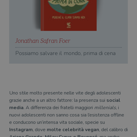
Jonathan Safran Foer
J
Possiamo salvare il mondo, prima di cena
P
Uno stile molto presente nelle vite degli adolescenti
grazie anche a un altro fattore: la presenza sui
social
media
. A differenza dei fratelli maggiori
millenials
, i
nuovi adolescenti non sanno cosa sia l’esistenza offline
e conducono un’intensa vita sociale, specie su
Instagram
, dove
molte celebrità vegan
, del calibro di
Ariana Grande, Miley Cyrus e Beyoncé
, ma anche