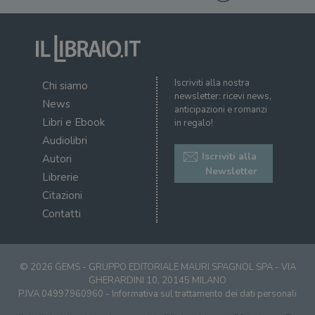
Iscriviti alla nostra
Chi siamo
newsletter: ricevi news,
News
anticipazioni e romanzi
Libri e Ebook
in regalo!
Audiolibri
Iscriviti alla
Autori
Newsletter
Librerie
Citazioni
Contatti
© 2026 GEMS - GRUPPO EDITORIALE MAURI SPAGNOL SPA - VIA
GHERARDINI 10, 20145 MILANO
P.IVA 04997960960 -
Informativa sul trattamento dei dati personali