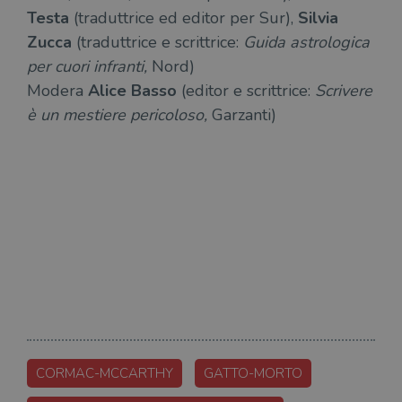
Testa
(traduttrice ed editor per Sur),
Silvia
wordpress_logged_in_[hash]
.illibraio.it
Sessione
Usat
gesti
Zucca
(traduttrice e scrittrice:
Guida astrologica
sess
uten
per cuori infranti,
Nord)
sul s
Modera
Alice Basso
(editor e scrittrice:
Scrivere
CookieScriptConsent
1 mese
Memo
CookieScript
stat
.illibraio.it
è un mestiere pericoloso,
Garzanti)
cons
cook
dell
il d
corr
msToken
.tiktok.com
1
Ques
settimana
vien
3 giorni
util
scop
aute
e si
assi
che 
rim
regis
i lor
sian
qua
nav
CORMAC-MCCARTHY
GATTO-MORTO
attra
sito
inte