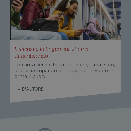
settimane
imp
.youtube.com
dai proprietari
You
di siti Web.
mem
sta
con
coo
del
do
cor
Il silenzio, la lingua che stiamo
dimenticando
"A causa dei nostri smartphone, e non solo,
abbiamo imparato a riempire ogni vuoto, e
ormai il silen…
D'AUTORE