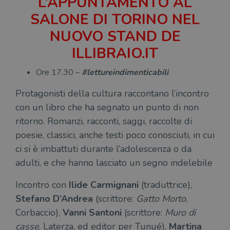
L’APPUNTAMENTO AL
I cookie strettamente necessari consentono le
SALONE DI TORINO NEL
funzionalità principali del sito web come
l'accesso dell'utente e la gestione dell'account. Il
NUOVO STAND DE
sito web non può essere utilizzato
correttamente senza i cookie strettamente
ILLIBRAIO.IT
necessari.
Fornitore
/
Nome
Scadenza
Desc
Ore 17.30 –
#lettureindimenticabili
Dominio
wordpress_test_cookie
Sessione
Wor
Automattic
Protagonisti della cultura raccontano l’incontro
imp
Inc.
ques
.illibraio.it
con un libro che ha segnato un punto di non
quan
alla
ritorno. Romanzi, racconti, saggi, raccolte di
login
vien
poesie, classici, anche testi poco conosciuti, in cui
util
verif
ci si è imbattuti durante l’adolescenza o da
bro
è im
adulti, e che hanno lasciato un segno indelebile
per 
o rif
cook
Incontro con
Ilide Carmignani
(traduttrice),
Stefano D’Andrea
wordpress_sec_[hash]
(scrittore:
Gatto Morto
.illibraio.it
Sessione
,
Usat
gesti
Corbaccio),
Vanni Santoni
(scrittore:
Muro di
sess
uten
casse
, Laterza, ed editor per Tunué),
Martina
sul s