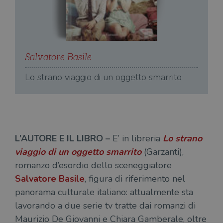
gesti
sess
uten
sul s
wordpress_logged_in_[hash]
.illibraio.it
Sessione
Usat
gesti
sess
Salvatore Basile
S
uten
sul s
Lo strano viaggio di un oggetto smarrito
L
CookieScriptConsent
1 mese
Memo
CookieScript
stat
.illibraio.it
cons
cook
dell
il d
corr
L’AUTORE E IL LIBRO –
E’ in libreria
Lo strano
msToken
.tiktok.com
1
Ques
settimana
vien
viaggio di un oggetto smarrito
(Garzanti),
3 giorni
util
scop
romanzo d’esordio dello sceneggiatore
aute
e si
Salvatore Basile
, figura di riferimento nel
assi
che 
panorama culturale italiano: attualmente sta
rim
regis
lavorando a due serie tv tratte dai romanzi di
i lor
sian
Maurizio De Giovanni e Chiara Gamberale, oltre
qua