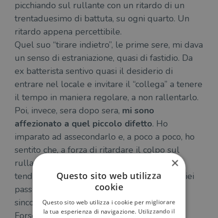
picchiando sul rullante con un ritardo di un
trentaduesimo di battuta, su ogni quarto. Un
ritardo appena percettibile.
Quel suo “tirare indietro”, le prime sere, mi dava
un senso di estraniazione, quasi di fastidio. Da
ex batterista sentivo quasi il desiderio di
entrare nel locale e invitare il “collega” a tenere
il tempo in maniera regolare, a non rallentarlo.
Poi, invece, sera dopo sera,
mi sono
affezionato a quel piccolo difetto
. Ho
imparato ad assecondarlo e, a poco a poco, ho
sentito che, a forza di ritardare il colpo sul
×
rullante, anche il tempo reale intorno a me
Questo sito web utilizza
tendeva a rallentare e a dilatarsi. Anche i miei
cookie
passi, che sembravano eseguire una danza
sincopata.
Questo sito web utilizza i cookie per migliorare
la tua esperienza di navigazione. Utilizzando il
Forse, un tango.