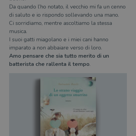
Strettamente necessari
Performance
Da quando l’ho notato, il vecchio mi fa un cenno
Targeting
Terze parti
di saluto e io rispondo sollevando una mano.
Ci sorridiamo, mentre ascoltiamo la stessa
I cookie strettamente necessari consentono le
funzionalità principali del sito web come
musica.
l'accesso dell'utente e la gestione dell'account. Il
sito web non può essere utilizzato
I suoi gatti miagolano e i miei cani hanno
correttamente senza i cookie strettamente
imparato a non abbaiare verso di loro.
necessari.
Amo pensare che sia tutto merito di un
Fornitore
/
Nome
Scadenza
Desc
Dominio
batterista che rallenta il tempo
.
wordpress_test_cookie
Sessione
Wor
Automattic
imp
Inc.
ques
.illibraio.it
quan
alla
login
vien
util
verif
bro
è im
per 
o rif
cook
wordpress_sec_[hash]
.illibraio.it
Sessione
Usat