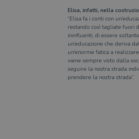
msToken
Elisa, infatti, nella costru
“Elisa fa i conti con un’educ
restando così tagliate fuori d
ininfluenti, di essere soltan
Fornitore
Forni
/
un’educazione che deriva dal
Nome
Nome
Dominio
/
Nome
Domi
un’enorme fatica a realizzare 
UserProfile
.illibraio.it
viene sempre visto dalla soci
_ga_RXJCD2NFMF
__Secure-ROLLOUT_TOKE
.illibr
_fbp
Meta
seguire la nostra strada indiv
Platform In
_ga
ttwid
.illibraio.it
Goog
prendere la nostra strada”.
LLC
.illibr
YSC
VISITOR_INFO1_LIVE
VISITOR_PRIVACY_METAD