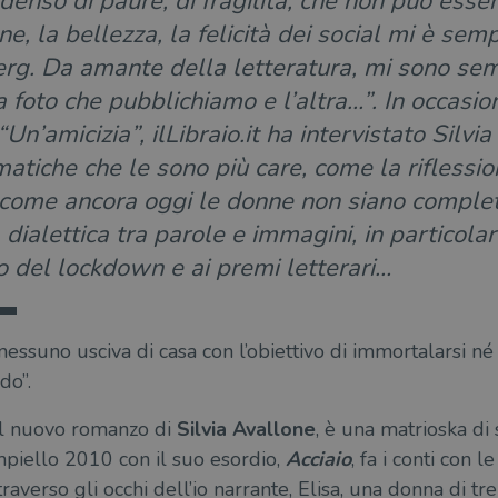
enso di paure, di fragilità, che non può esser
ne, la bellezza, la felicità dei social mi è se
erg. Da amante della letteratura, mi sono sem
 foto che pubblichiamo e l’altra…”. In occasion
n’amicizia”, ilLibraio.it ha intervistato Silvi
matiche che le sono più care, come la riflessi
di come ancora oggi le donne non siano compl
dialettica tra parole e immagini, in particola
o del lockdown e ai premi letterari…
05, nessuno usciva di casa con l’obiettivo di immortalarsi n
do”.
 il nuovo romanzo di
Silvia Avallone
, è una matrioska di si
mpiello 2010 con il suo esordio,
Acciaio
, fa i conti con 
averso gli occhi dell’io narrante, Elisa, una donna di tr