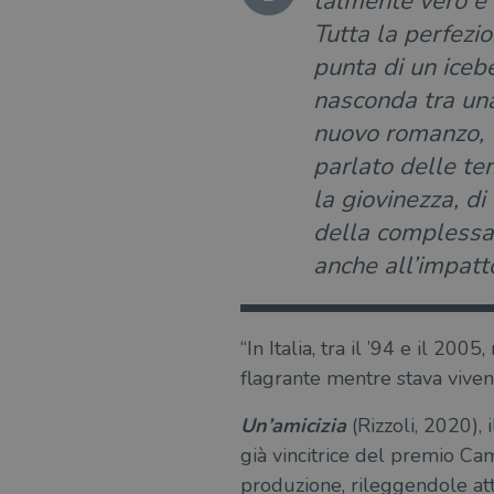
talmente vero e d
Tutta la perfezio
punta di un iceb
nasconda tra una
nuovo romanzo, “U
parlato delle te
la giovinezza, 
della complessa 
anche all’impatt
“In Italia, tra il ’94 e il 20
flagrante mentre stava viven
Un’amicizia
(Rizzoli, 2020),
già vincitrice del premio Ca
produzione, rileggendole attr