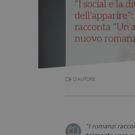
“I social e la d
dell’apparire”:
racconta “Un’am
nuovo roman
D'AUTORE
“I romanzi raccon