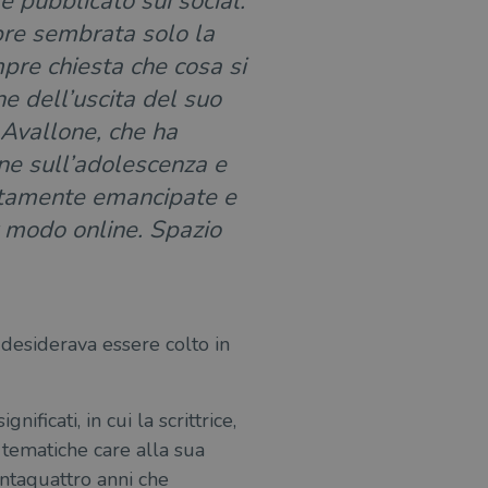
e pubblicato sui social.
mpre sembrata solo la
pre chiesta che cosa si
e dell’uscita del suo
a Avallone, che ha
one sull’adolescenza e
etamente emancipate e
r modo online. Spazio
é desiderava essere colto in
gnificati, in cui la scrittrice,
le tematiche care alla sua
entaquattro anni che