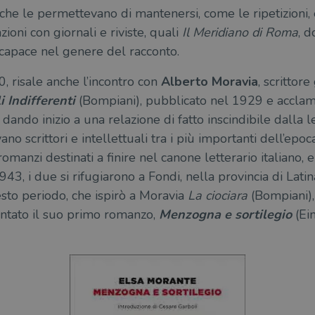
 che le permettevano di mantenersi, come le ripetizioni, e
ioni con giornali e riviste, quali
Il Meridiano di Roma
, d
capace nel genere del racconto.
0, risale anche l’incontro con
Alberto Moravia
, scrittor
i Indifferenti
(Bompiani), pubblicato nel 1929 e acclamat
dando inizio a una relazione di fatto inscindibile dalla l
o scrittori e intellettuali tra i più importanti dell’epoc
romanzi destinati a finire nel canone letterario italiano, 
943, i due si rifugiarono a Fondi, nella provincia di Latin
esto periodo, che ispirò a Moravia
La ciociara
(Bompiani),
ntato il suo primo romanzo,
Menzogna e sortilegio
(Ei