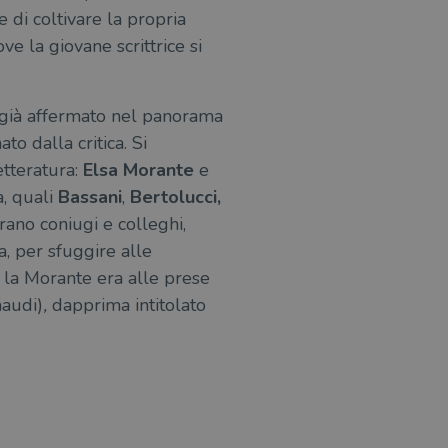
 di coltivare la propria
ove la giovane scrittrice si
e già affermato nel panorama
o dalla critica. Si
etteratura:
Elsa Morante
e
a, quali
Bassani
,
Bertolucci,
erano coniugi e colleghi,
a, per sfuggire alle
 la Morante era alle prese
naudi)
,
dapprima intitolato