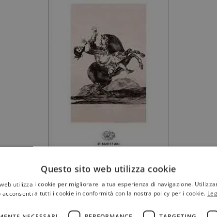
Questo sito web utilizza cookie
udi) è la storia di Anna, figlia di un nobile decaduto e
tesse una relazione morbosa, fatta di maltrattamenti e capr
web utilizza i cookie per migliorare la tua esperienza di navigazione. Utilizza
 acconsenti a tutti i cookie in conformità con la nostra policy per i cookie.
Leg
 si innamora di Anna perdutamente, e comincia a maltrat
 e che lo ama teneramente. Edoardo scompare nel nulla 
MENTE NECESSARI
PERFORMANCE
TARGETING