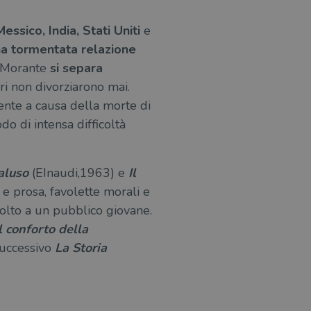
Messico, India, Stati Uniti
e
a tormentata relazione
a Morante
si separa
ori non divorziarono mai.
mente a causa della morte di
o di intensa difficoltà
daluso
(EInaudi,1963) e
Il
 e prosa, favolette morali e
volto a un pubblico giovane.
l conforto della
successivo
La Storia