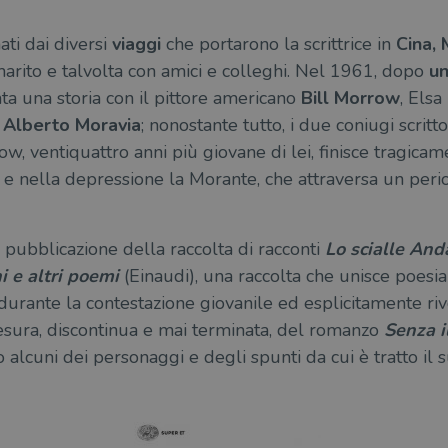
ati dai diversi
viaggi
che portarono la scrittrice in
Cina, 
 marito e talvolta con amici e colleghi. Nel 1961, dopo
un
ta una storia con il pittore americano
Bill Morrow
, Els
, Alberto Moravia
; nonostante tutto, i due coniugi scritt
w, ventiquattro anni più giovane di lei, finisce tragica
 e nella depressione la Morante, che attraversa un period
 pubblicazione della raccolta di racconti
Lo scialle An
i e altri poemi
(Einaudi), una raccolta che unisce poesia
durante la contestazione giovanile ed esplicitamente ri
tesura, discontinua e mai terminata, del romanzo
Senza i
alcuni dei personaggi e degli spunti da cui è tratto il 