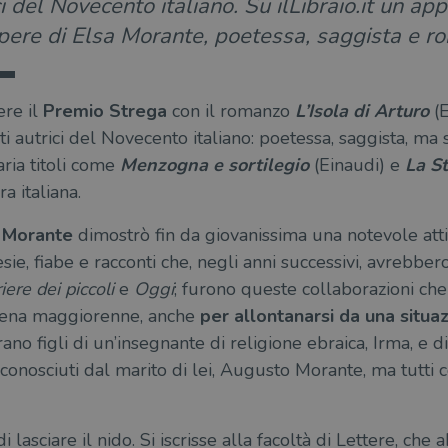
ci del Novecento italiano. Su ilLibraio.it un a
 opere di Elsa Morante, poetessa, saggista e r
re il
Premio Strega
con il romanzo
L’Isola di Arturo
(
i autrici del Novecento italiano: poetessa, saggista, ma
aria titoli come
Menzogna e sortilegio
(Einaudi) e
La St
a italiana.
 Morante
dimostrò fin da giovanissima una notevole attit
e, fiabe e racconti che, negli anni successivi, avrebber
riere dei piccoli
e
Oggi
; furono queste collaborazioni che 
pena maggiorenne, anche
per allontanarsi da una situaz
erano figli di un’insegnante di religione ebraica, Irma, e
conosciuti dal marito di lei, Augusto Morante, ma tutti co
i lasciare il nido. Si iscrisse alla facoltà di Lettere, ch