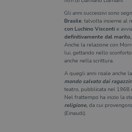
film di Damiano Damiani.
Gli anni successivi sono segn
Brasile
, talvolta insieme al
con Luchino Visconti
e avvia
definitivamente dal marito
Anche la relazione con Morro
lui, gettando nello sconforto
anche nella scrittura.
A quegli anni risale anche la
mondo salvato dai ragazzin
teatro, pubblicata nel 1968 
Nel frattempo ha inizio la s
religione,
da cui provengono 
(Einaudi).