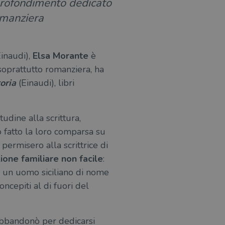
pprofondimento dedicato
omanziera
Einaudi),
Elsa Morante
è
 soprattutto romanziera, ha
oria
(Einaudi), libri
udine alla scrittura,
o fatto la loro comparsa su
permisero alla scrittrice di
ione familiare non facile
:
 di un uomo siciliano di nome
ncepiti al di fuori del
e abbandonò per dedicarsi