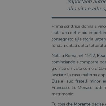
importanti autri
alla vita e alle
Prima scrittrice donna a vince
stata una delle più important
consegnato alla storia letter
fondamentali della letteratur
Nata a Roma nel 1912,
Elsa
cominciando a comporre poesi
giornali e riviste come
Il Cor
lasciare la casa materna ap
Elsa e i suoi fratelli minori 
Francesco Lo Monaco, tutti ri
matrimonio.
Fu così che
Morante
decise d