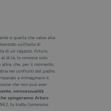
azione e sicurezza,
i loro dati siano protetti
no con i suoi servizi.
ante e quella che valse alla
ientato sull’Isola di
o stato della sessione.
a di un ragazzo, Arturo,
itari come offerte in tempo
 al di là, lo conosce solo
he rappresenta un
si e la distribuzione dei
te usato da Google.
degli utenti, ma senza
e altre, che, per il momento,
segnando un numero
le è stimolante.
ni richiesta di pagina in
tria nei confronti del padre,
agne per i report di analisi
traccia delle
ia personalizzabile dai
imparato a immaginarsi il
raccia delle preferenze
lusione che non può aver
siti; può anche determinare
ssente, omosessualità
a o la vecchia versione
i che spingeranno Arturo
zare lo stato del
 1962, fu tratto l’omonimo
nte.