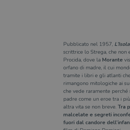
msToken
Fornitore
Forni
/
Nome
Nome
Dominio
/
Pubblicato nel 1957,
L’Isol
Nome
Domi
scrittrice lo Strega, che non
UserProfile
.illibraio.it
_ga_RXJCD2NFMF
__Secure-ROLLOUT_TOKE
.illibr
Procida, dove la
Morante
vi
_fbp
Meta
Platform In
orfano di madre, il cui mondo f
_ga
ttwid
.illibraio.it
Goog
LLC
tramite i libri e gli atlanti 
.illibr
rimangono mitologiche ai suo
YSC
che vede raramente perché sp
VISITOR_INFO1_LIVE
padre come un eroe tra i più
altra vita se non breve.
Tra p
malcelate e segreti inconfe
VISITOR_PRIVACY_METAD
fuori dal candore dell’infan