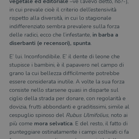
vegetale ed editoriale
–ve l’avevo detto, no?-),
in cui prevale cioè il criterio dell’estensività
rispetto alla diversità, in cui lo stagionale
indifferenziato sembra prevalere sulla forza
delle radici, ecco che l’infestante,
in barba a
diserbanti (e recensori), spunta
.
E’ lui. Inconfondibile. E’ il dente di leone che
stupisce i bambini, è il papavero nel campo di
grano la cui bellezza difficilmente potrebbe
essere considerata inutile. A volte la sua forza
consiste nello starsene quasi in disparte sul
ciglio della strada per donare, con regolarità e
dovizia, frutti abbondanti e graditissimi, simile al
cespuglio spinoso del
Rubus Ulmifolius
, noto ai
più come
mora selvatica
. E del resto, il fatto di
punteggiare ostinatamente i campi coltivati ci fa