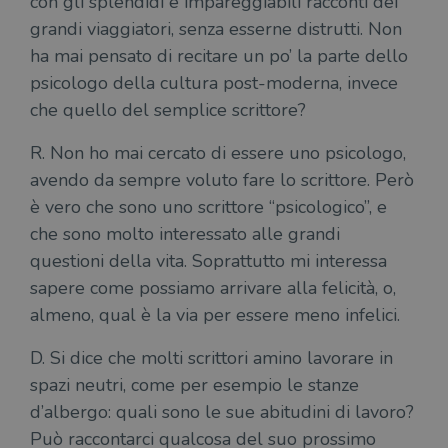
con gli splendidi e impareggiabili racconti dei
Nome
Scadenza
Desc
Dominio
grandi viaggiatori, senza esserne distrutti. Non
wordpress_test_cookie
Sessione
Wor
Automattic
ha mai pensato di recitare un po’ la parte dello
imp
Inc.
ques
.illibraio.it
psicologo della cultura post-moderna, invece
quan
alla
che quello del semplice scrittore?
login
vien
util
R. Non ho mai cercato di essere uno psicologo,
verif
bro
avendo da sempre voluto fare lo scrittore. Però
è im
per 
è vero che sono uno scrittore “psicologico”, e
o rif
cook
che sono molto interessato alle grandi
wordpress_sec_[hash]
.illibraio.it
Sessione
Usat
questioni della vita. Soprattutto mi interessa
gesti
sess
sapere come possiamo arrivare alla felicità, o,
uten
sul s
almeno, qual è la via per essere meno infelici.
wordpress_logged_in_[hash]
.illibraio.it
Sessione
Usat
gesti
D. Si dice che molti scrittori amino lavorare in
sess
spazi neutri, come per esempio le stanze
uten
sul s
d’albergo: quali sono le sue abitudini di lavoro?
CookieScriptConsent
1 mese
Memo
CookieScript
Può raccontarci qualcosa del suo prossimo
stat
.illibraio.it