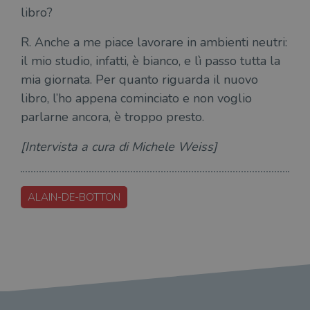
cons
libro?
cook
dell
il d
R. Anche a me piace lavorare in ambienti neutri:
corr
il mio studio, infatti, è bianco, e lì passo tutta la
msToken
.tiktok.com
1
Ques
settimana
vien
mia giornata. Per quanto riguarda il nuovo
3 giorni
util
scop
libro, l’ho appena cominciato e non voglio
aute
e si
parlarne ancora, è troppo presto.
assi
che 
rim
[Intervista a cura di Michele Weiss]
regis
i lor
sian
qua
nav
ALAIN-DE-BOTTON
attra
sito
inte
con 
servi