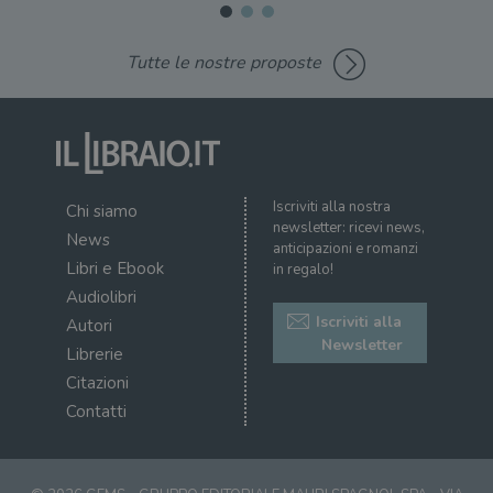
anni, sebbene
sia
VISITOR_PRIVACY_METADATA
5 mesi 4
Que
YouTube
personalizzabile
settimane
imp
.youtube.com
dai proprietari
You
Tutte le nostre proposte
di siti Web.
mem
sta
con
coo
del
do
cor
Iscriviti alla nostra
Chi siamo
newsletter: ricevi news,
News
anticipazioni e romanzi
Libri e Ebook
in regalo!
Audiolibri
Iscriviti alla
Autori
Newsletter
Librerie
Citazioni
Contatti