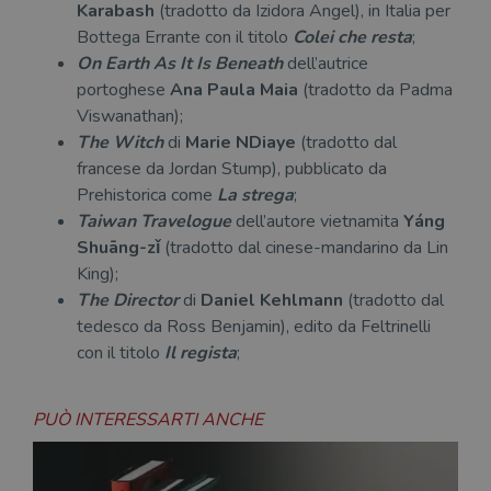
Karabash
(tradotto da Izidora Angel), in Italia per
Bottega Errante con il titolo
Colei che resta
;
On Earth As It Is Beneath
dell’autrice
portoghese
Ana Paula Maia
(tradotto da Padma
Viswanathan);
The Witch
di
Marie NDiaye
(tradotto dal
francese da Jordan Stump), pubblicato da
Prehistorica come
La strega
;
Taiwan Travelogue
dell’autore vietnamita
Yáng
Shuāng-zǐ
(tradotto dal cinese-mandarino da Lin
King);
The Director
di
Daniel Kehlmann
(tradotto dal
tedesco da Ross Benjamin), edito da Feltrinelli
con il titolo
Il regista
;
PUÒ INTERESSARTI ANCHE