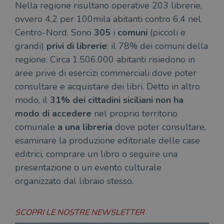
i lor
Nella regione risultano operative 203 librerie,
sian
qua
ovvero 4,2 per 100mila abitanti contro 6,4 nel
nav
attra
Centro-Nord. Sono
305
i
comuni
(piccoli e
sito
inte
grandi)
privi di librerie
: il 78% dei comuni della
con 
servi
regione. Circa 1.506.000 abitanti risiedono in
aree prive di esercizi commerciali dove poter
consultare e acquistare dei libri. Detto in altro
modo, il
31% dei cittadini siciliani non ha
modo di accedere
nel proprio territorio
Fornitore
comunale
a una libreria
dove poter consultare,
Nome
/
Scadenza
Descrizione
Fornitore
Dominio
Fornitore
/
esaminare la produzione editoriale delle case
Nome
Scadenza
Des
Nome
/
Scadenza
Dominio
Descrizione
_ga_RXJCD2NFMF
.illibraio.it
1 anno 1
Questo cookie
Dominio
editrici, comprare un libro o seguire una
mese
viene utilizzato
__Secure-ROLLOUT_TOKEN
.youtube.com
5 mesi 4
da Google
settimane
UserProfile
.illibraio.it
1 anno
Identifica
presentazione o un evento culturale
Analytics per
l'utente che
mantenere lo
ttwid
.tiktok.com
11 mesi 4
Que
organizzato dal libraio stesso.
naviga sul
stato della
settimane
co
sito.
sessione.
ass
l'an
_fbp
2 mesi 4
Utilizzato
Meta
_ga
1 anno 1
Questo nome
Google
dis
settimane
da
Platform
SCOPRI LE NOSTRE NEWSLETTER
mese
di cookie è
LLC
dei
Facebook
Inc.
associato a
.illibraio.it
per
per fornire
.illibraio.it