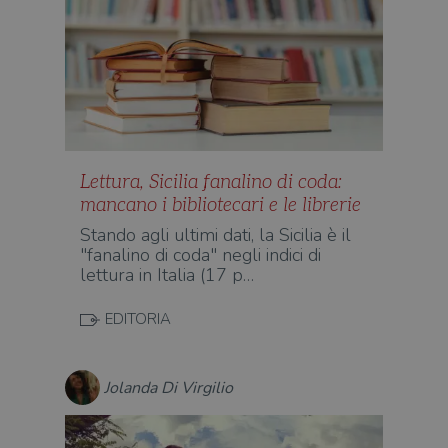
Strettamente necessari
Performance
Targeting
Terze parti
I cookie strettamente necessari consentono le
funzionalità principali del sito web come
l'accesso dell'utente e la gestione dell'account. Il
sito web non può essere utilizzato
correttamente senza i cookie strettamente
necessari.
Lettura, Sicilia fanalino di coda:
Fornitore
/
Nome
Scadenza
Desc
Dominio
mancano i bibliotecari e le librerie
wordpress_test_cookie
Sessione
Wor
Automattic
Stando agli ultimi dati, la Sicilia è il
imp
Inc.
"fanalino di coda" negli indici di
ques
.illibraio.it
quan
lettura in Italia (17 p…
alla
login
vien
EDITORIA
util
verif
bro
è im
per 
Jolanda Di Virgilio
o rif
cook
wordpress_sec_[hash]
.illibraio.it
Sessione
Usat