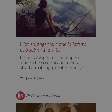
gesti
sess
uten
sul s
wordpress_logged_in_[hash]
.illibraio.it
Sessione
Usat
gesti
sess
uten
sul s
CookieScriptConsent
1 mese
Memo
CookieScript
stat
.illibraio.it
Libri salvagente: come la lettura
cons
può salvarti la vita
cook
dell
I "libri salvagente" sono opere
il d
corr
ibride, che si collocano a metà
strada tra il saggio e il memoir, t…
msToken
.tiktok.com
1
Ques
settimana
vien
3 giorni
util
D'AUTORE
scop
aute
e si
assi
che 
Redazione Il Libraio
rim
regis
i lor
sian
qua