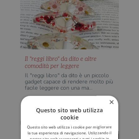
Il "reggi libro" da dito e altre
comodità per leggere
Il "reggi libro" da dito è un piccolo
gadget capace di rendere molto più
facile leggere con una ma…
×
STORIE
Questo sito web utilizza
cookie
Clara Sanchez
Questo sito web utilizza i cookie per migliorare
la tua esperienza di navigazione. Utilizzando il
nostro sito web acconsenti a tutti i cookie in