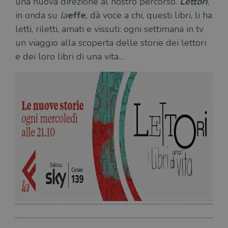
una nuova direzione al nostro percorso.
Lettori
,
il d
corr
in onda su
la
effe
, dà voce a chi, questi libri, li ha
msToken
.tiktok.com
1
Ques
letti, riletti, amati e vissuti: ogni settimana in tv
settimana
vien
3 giorni
util
un viaggio alla scoperta delle storie dei lettori
scop
aute
e dei loro libri di una vita…
e si
assi
che 
rim
regis
i lor
sian
qua
nav
attra
sito
inte
con 
servi
Fornitore
Nome
/
Scadenza
Descrizione