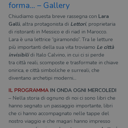
wordpress_test_cookie
Sessione
Wor
Automattic
forma… – Gallery
imp
Inc.
ques
.illibraio.it
quan
Chiudiamo questa breve rassegna con
Lara
alla
login
Galli
, altra protagonista di
Lettori
, proprietaria
vien
util
di ristoranti in Messico e di riad in Marocco.
verif
bro
Lara è una lettrice “giramondo”. Tra le letture
è im
per 
più importanti della sua vita troviamo
Le città
o rif
cook
invisibili
di Italo Calvino, in cui ci si perde
wordpress_sec_[hash]
.illibraio.it
Sessione
Usat
tra città reali, scomposte e trasformate in chiave
gesti
onirica, e città simboliche e surreali, che
sess
uten
diventano archetipi moderni…
sul s
wordpress_logged_in_[hash]
.illibraio.it
Sessione
Usat
IL PROGRAMMA
IN ONDA OGNI MERCOLEDI
gesti
sess
– Nella storia di ognuno di noi ci sono libri che
uten
sul s
hanno segnato un passaggio importante, libri
CookieScriptConsent
1 mese
Memo
CookieScript
che ci hanno accompagnato nelle tappe del
stat
.illibraio.it
cons
nostro viaggio e che magari hanno impresso
cook
dell