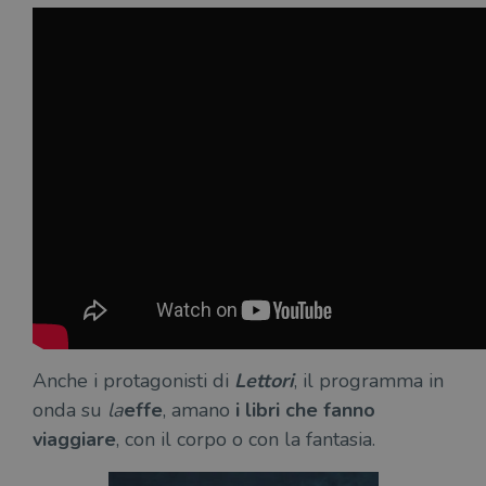
Anche i protagonisti di
Lettori
, il programma in
onda su
la
effe
, amano
i libri che fanno
viaggiare
, con il corpo o con la fantasia.