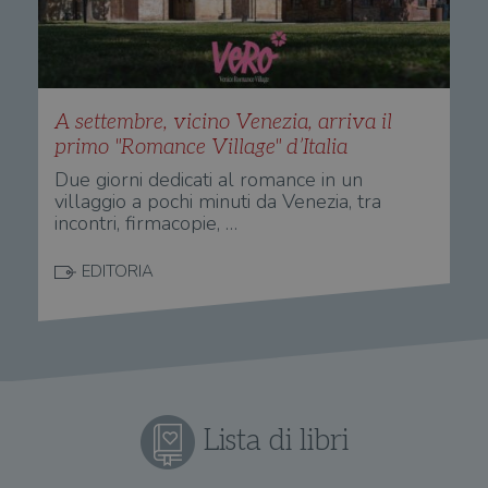
vien
util
verif
bro
è im
per 
o rif
cook
A settembre, vicino Venezia, arriva il
wordpress_sec_[hash]
.illibraio.it
Sessione
Usat
primo "Romance Village" d’Italia
gesti
sess
Due giorni dedicati al romance in un
uten
villaggio a pochi minuti da Venezia, tra
sul s
incontri, firmacopie, …
wordpress_logged_in_[hash]
.illibraio.it
Sessione
Usat
gesti
sess
EDITORIA
uten
sul s
CookieScriptConsent
1 mese
Memo
CookieScript
stat
.illibraio.it
cons
cook
dell
il d
corr
Lista di libri
msToken
.tiktok.com
1
Ques
settimana
vien
3 giorni
util