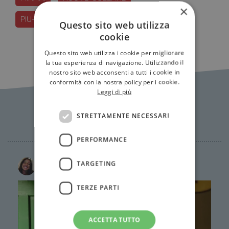
×
PIU-LIBRI-PIU-LIBERI
TUNUE
Questo sito web utilizza
cookie
Questo sito web utilizza i cookie per migliorare
la tua esperienza di navigazione. Utilizzando il
nostro sito web acconsenti a tutti i cookie in
conformità con la nostra policy per i cookie.
Leggi di più
News Correlate
STRETTAMENTE NECESSARI
PERFORMANCE
TARGETING
Giulia Ceirano
TERZE PARTI
ACCETTA TUTTO