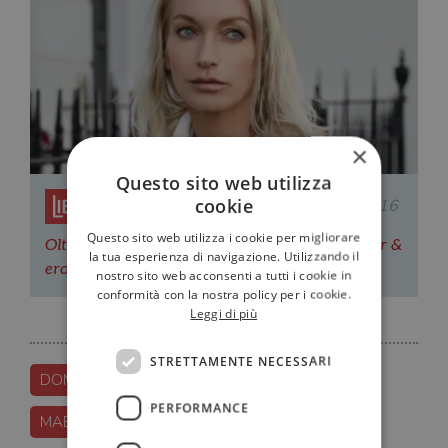
×
Questo sito web utilizza
cookie
Redazione Il Libraio
01.03.2016
Questo sito web utilizza i cookie per migliorare
Oltre "Cinquanta sfumature": "Maestra", thriller &
la tua esperienza di navigazione. Utilizzando il
erotismo nel mondo dell'arte
nostro sito web acconsenti a tutti i cookie in
conformità con la nostra policy per i cookie.
Leggi di più
STRETTAMENTE NECESSARI
DOMINA
LISA-HILTON
LONGANESI
PERFORMANCE
MAESTRA