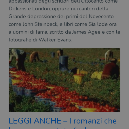
appassionati degli scrittori dell’Ottocento come
settimana
vien
3 giorni
util
Dickens e London, oppure nei cantori della
scop
aute
Grande depressione dei primi del Novecento
e si
assi
come John Steinbeck, e libri come Sia lode ora
che 
rim
a uomini di fama, scritto da James Agee e con le
regis
i lor
fotografie di Walker Evans.
sian
qua
nav
attra
sito
inte
con 
servi
Fornitore
Nome
/
Scadenza
Descrizione
Fornitore
Dominio
Fornitore
/
Nome
Scadenza
Des
LEGGI ANCHE – I romanzi che
Nome
/
Scadenza
Dominio
Descrizione
_ga_RXJCD2NFMF
.illibraio.it
1 anno 1
Questo cookie
Dominio
mese
viene utilizzato
__Secure-ROLLOUT_TOKEN
.youtube.com
5 mesi 4