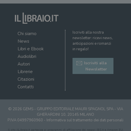
Iscriviti alla nostra
Chi siamo
newsletter: ricevi news,
News
anticipazioni e romanzi
Libri e Ebook
in regalo!
Audiolibri
Iscriviti alla
Autori
Newsletter
Librerie
Citazioni
Contatti
© 2026 GEMS - GRUPPO EDITORIALE MAURI SPAGNOL SPA - VIA
GHERARDINI 10, 20145 MILANO
P.IVA 04997960960 -
Informativa sul trattamento dei dati personali
Il sito ilLibraio.it partecipa ai programmi di affiliazione dei negozi IBS.it e Amazon EU,