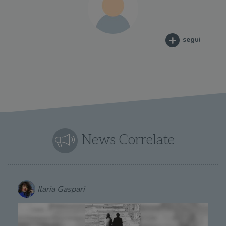
segui
News Correlate
Ilaria Gaspari