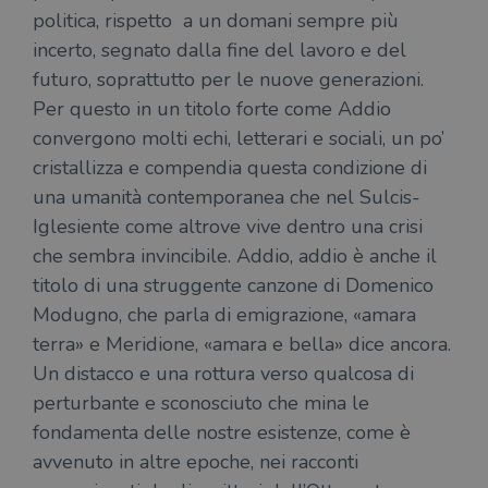
alla
login
politica, rispetto a un domani sempre più
vien
incerto, segnato dalla fine del lavoro e del
util
verif
futuro, soprattutto per le nuove generazioni.
bro
è im
Per questo in un titolo forte come Addio
per 
o rif
convergono molti echi, letterari e sociali, un po’
cook
cristallizza e compendia questa condizione di
wordpress_sec_[hash]
.illibraio.it
Sessione
Usat
gesti
una umanità contemporanea che nel Sulcis-
sess
uten
Iglesiente come altrove vive dentro una crisi
sul s
che sembra invincibile. Addio, addio è anche il
wordpress_logged_in_[hash]
.illibraio.it
Sessione
Usat
gesti
titolo di una struggente canzone di Domenico
sess
uten
Modugno, che parla di emigrazione, «amara
sul s
terra» e Meridione, «amara e bella» dice ancora.
CookieScriptConsent
1 mese
Memo
CookieScript
Un distacco e una rottura verso qualcosa di
stat
.illibraio.it
cons
perturbante e sconosciuto che mina le
cook
dell
fondamenta delle nostre esistenze, come è
il d
corr
avvenuto in altre epoche, nei racconti
msToken
.tiktok.com
1
Ques