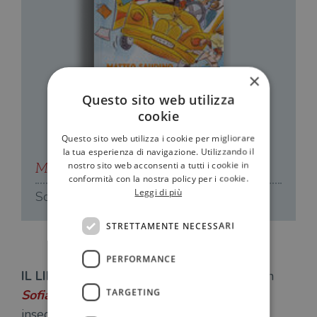
×
Questo sito web utilizza
cookie
Questo sito web utilizza i cookie per migliorare
la tua esperienza di navigazione. Utilizzando il
nostro sito web acconsenti a tutti i cookie in
Matteo Saudino
M
conformità con la nostra policy per i cookie.
Leggi di più
Sofia Express
R
STRETTAMENTE NECESSARI
PERFORMANCE
IL LIBRO E L’AUTORE –
Torna in libreria con
TARGETING
Sofia Express
(Salani)
Matteo Saudino
,
insegnante di Filosofia e Storia classe ’74 e