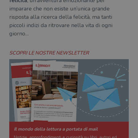
felicità
, un’avventura emozionante per
dell
il d
imparare che non esiste un’unica grande
corr
risposta alla ricerca della felicità, ma tanti
msToken
.tiktok.com
1
Ques
settimana
vien
piccoli indizi da ritrovare nella vita di ogni
3 giorni
util
scop
giorno…
aute
e si
assi
che 
SCOPRI LE NOSTRE NEWSLETTER
rim
regis
i lor
sian
qua
nav
attra
sito
inte
con 
servi
Il mondo della lettura a portata di mail
Fornitore
Notizie, approfondimenti e curiosità su libri, autori ed