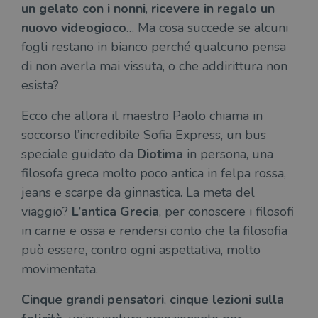
un gelato con i nonni
,
ricevere in regalo un
wordpress_test_cookie
Sessione
Wor
Automattic
imp
Inc.
nuovo videogioco
… Ma cosa succede se alcuni
ques
.illibraio.it
quan
fogli restano in bianco perché qualcuno pensa
alla
login
di non averla mai vissuta, o che addirittura non
vien
util
esista?
verif
bro
è im
Ecco che allora il maestro Paolo chiama in
per 
o rif
soccorso l’incredibile Sofia Express, un bus
cook
speciale guidato da
Diotima
in persona, una
wordpress_sec_[hash]
.illibraio.it
Sessione
Usat
gesti
filosofa greca molto poco antica in felpa rossa,
sess
uten
jeans e scarpe da ginnastica. La meta del
sul s
viaggio?
L’antica Grecia
, per conoscere i filosofi
wordpress_logged_in_[hash]
.illibraio.it
Sessione
Usat
in carne e ossa e rendersi conto che la filosofia
gesti
sess
può essere, contro ogni aspettativa, molto
uten
sul s
movimentata.
CookieScriptConsent
1 mese
Memo
CookieScript
stat
.illibraio.it
Cinque grandi pensatori
,
cinque lezioni sulla
cons
cook