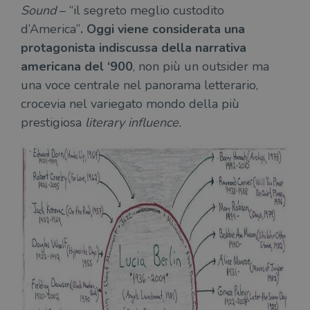
Sound
– “il segreto meglio custodito
wordpress_sec_[hash]
.illibraio.it
Sessione
Usat
gesti
d’America”
. Oggi viene considerata una
sess
uten
protagonista indiscussa della narrativa
sul s
americana del ‘900
, non più un outsider ma
wordpress_logged_in_[hash]
.illibraio.it
Sessione
Usat
una voce centrale nel panorama letterario,
gesti
sess
crocevia nel variegato mondo della più
uten
sul s
prestigiosa
literary influence.
CookieScriptConsent
1 mese
Memo
CookieScript
stat
.illibraio.it
cons
cook
dell
il d
corr
msToken
.tiktok.com
1
Ques
settimana
vien
3 giorni
util
scop
aute
e si
assi
che 
rim
regis
i lor