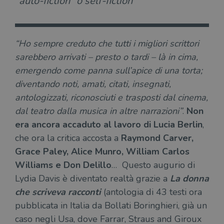
“auto-fiction” o self-fiction”
“Ho sempre creduto che tutti i migliori scrittori
sarebbero arrivati – presto o tardi – là in cima,
emergendo come panna sull’apice di una torta;
diventando noti, amati, citati, insegnati,
antologizzati, riconosciuti e trasposti dal cinema,
dal teatro dalla musica in altre narrazioni”
.
Non
era ancora accaduto al lavoro di Lucia Berlin
,
che ora la critica accosta a
Raymond Carver,
Grace Paley, Alice Munro, William Carlos
Williams e Don Delillo
… Questo augurio di
Lydia Davis è diventato realtà grazie a
La donna
che scriveva racconti
(antologia di 43 testi ora
pubblicata in Italia da Bollati Boringhieri, già un
caso negli Usa, dove Farrar, Straus and Giroux