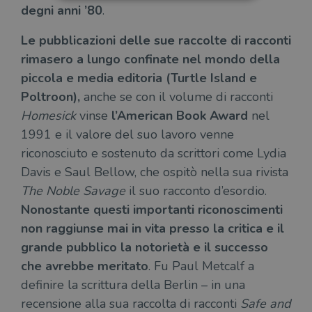
degni anni ’80
.
Strettamente necessari
Performance
Le pubblicazioni delle sue raccolte di racconti
Targeting
Terze parti
rimasero a lungo confinate nel mondo della
I cookie strettamente necessari consentono le
piccola e media editoria (Turtle Island e
funzionalità principali del sito web come
Poltroon),
anche se con il volume di racconti
l'accesso dell'utente e la gestione dell'account. Il
sito web non può essere utilizzato
Homesick
vinse
l’American Book Award
nel
correttamente senza i cookie strettamente
necessari.
1991 e il valore del suo lavoro venne
Fornitore
/
riconosciuto e sostenuto da scrittori come Lydia
Nome
Scadenza
Desc
Dominio
Davis e Saul Bellow, che ospitò nella sua rivista
wordpress_test_cookie
Sessione
Wor
Automattic
The Noble Savage
il suo racconto d’esordio.
imp
Inc.
ques
.illibraio.it
Nonostante questi importanti riconoscimenti
quan
alla
non raggiunse mai in vita presso la critica e il
login
vien
grande pubblico la notorietà e il successo
util
verif
che avrebbe meritato
. Fu Paul Metcalf a
bro
è im
definire la scrittura della Berlin – in una
per 
o rif
recensione alla sua raccolta di racconti
Safe and
cook