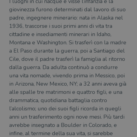
I luoghi in cui nacque e visse l’infanzia e la
Google
in 
una serie di
Universal
int
prodotti
giovinezza furono determinati dal lavoro di suo
Analytics, che
ute
pubblicitari
rappresenta un
par
come
padre, ingegnere minerario: nata in Alaska nel
aggiornamento
par
offerte in
significativo del
cat
tempo reale
1936, trascorse i suoi primi anni di vita tra
servizio di
gen
da
analisi più
sti
inserzionisti
cittadine e insediamenti minerari in Idaho,
comunemente
terzi.
usato da
YSC
Sessione
Que
Google LLC
Montana e Washington. Si trasferì con la madre
Google. Questo
imp
.youtube.com
cookie viene
Yo
a El Paso durante la guerra, poi a Santiago del
utilizzato per
ten
distinguere gli
del
Cile, dove il padre trasferì la famiglia al ritorno
utenti unici
vis
assegnando un
dei
dalla guerra. Da adulta continuò a condurre
numero
inc
generato
una vita nomade, vivendo prima in Messico, poi
casualmente
VISITOR_INFO1_LIVE
5 mesi 4
Que
Google LLC
come
in Arizona, New Mexico, NY; a 32 anni aveva già
settimane
imp
.youtube.com
identificativo
You
del client. È
alle spalle tre matrimoni e quattro figli, e una
ten
incluso in ogni
del
richiesta di
drammatica, quotidiana battaglia contro
del
pagina in un
vid
l’alcolismo; uno dei suoi figli ricorda in quegli
sito e utilizzato
Yo
per calcolare i
inc
anni un trasferimento ogni nove mesi. Più tardi
dati di
sit
visitatori,
det
avrebbe insegnato a Boulder in Colorado, e
sessioni e
il 
campagne per i
sit
infine, al termine della sua vita, si sarebbe
report di analisi
uti