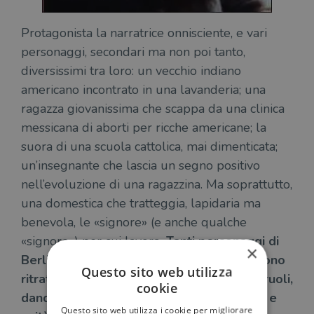
Protagonista la narratrice onnisciente, e vari
personaggi, secondari ma non poi tanto,
diversissimi tra loro: un vecchio indiano
americano incontrato in una lavanderia; una
ragazza giovanissima che scappa da una clinica
messicana di aborti per ricche americane; la
suora di una scuola cattolica, mai dimenticata;
un’insegnante che lascia un segno positivo
nell’evoluzione di una ragazzina. Ma soprattutto,
una domestica che tratteggia, lapidaria ma
benevola, le «signore» (e anche qualche
«signore») per cui lavora
. Tanti personaggi di
×
Berlin ricorrono in diversi racconti e vengono
Questo sito web utilizza
ritratti da diverse angolazioni e in diversi ruoli,
cookie
dando alla raccolta un’evidente coerenza e
Questo sito web utilizza i cookie per migliorare