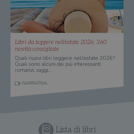
You
di siti Web.
mem
sta
con
coo
del
do
cor
Libri da leggere nell'estate 2026: 360
novità consigliate
Quali nuovi libri leggere nell’estate 2026?
Quali sono alcuni dei più interessanti
romanzi, saggi…
NARRATIVA
Lista di libri