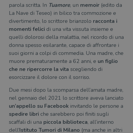
parola scritta. In
Tuamore
, un
memoir
(edito da
La Nave di Teseo) in bilico tra commozione e
divertimento, lo scrittore brianzolo
racconta i
momenti felici
di una vita vissuta insieme e
quelli dolorosi della malattia, nel ricordo di una
donna spesso esilarante, capace di affrontare i
suoi giorni a colpi di commedia. Una madre, che
muore prematuramente a 62 anni, e
un figlio
che ne ripercorre la vita
scegliendo di
esorcizzare il dolore con il sorriso.
Due mesi dopo la scomparsa dell’amata madre,
nel gennaio del 2021 lo scrittore aveva lanciato
un’appello su Facebook
invitando le persone a
spedire libri
che sarebbero poi finiti sugli
scaffali di una
piccola biblioteca
, all’interno
dell’
Istituto Tumori di Milano
(ma anche in altri