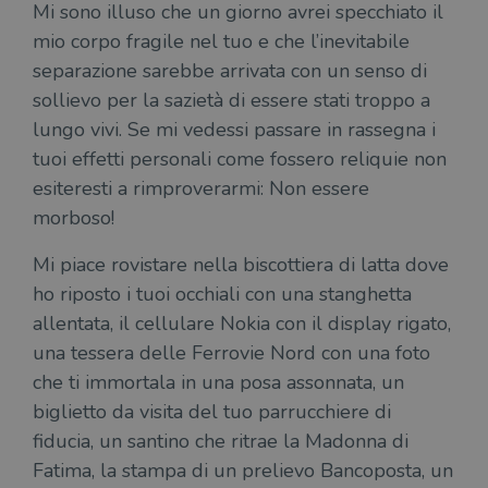
I cookie strettamente necessari consentono le
Mi sono illuso che un giorno avrei specchiato il
funzionalità principali del sito web come
mio corpo fragile nel tuo e che l’inevitabile
l'accesso dell'utente e la gestione dell'account. Il
sito web non può essere utilizzato
separazione sarebbe arrivata con un senso di
correttamente senza i cookie strettamente
necessari.
sollievo per la sazietà di essere stati troppo a
Fornitore
/
lungo vivi. Se mi vedessi passare in rassegna i
Nome
Scadenza
Desc
Dominio
tuoi effetti personali come fossero reliquie non
wordpress_test_cookie
Sessione
Wor
Automattic
esiteresti a rimproverarmi: Non essere
imp
Inc.
ques
.illibraio.it
morboso!
quan
alla
login
Mi piace rovistare nella biscottiera di latta dove
vien
util
ho riposto i tuoi occhiali con una stanghetta
verif
bro
allentata, il cellulare Nokia con il display rigato,
è im
per 
una tessera delle Ferrovie Nord con una foto
o rif
cook
che ti immortala in una posa assonnata, un
wordpress_sec_[hash]
.illibraio.it
Sessione
Usat
biglietto da visita del tuo parrucchiere di
gesti
sess
fiducia, un santino che ritrae la Madonna di
uten
sul s
Fatima, la stampa di un prelievo Bancoposta, un