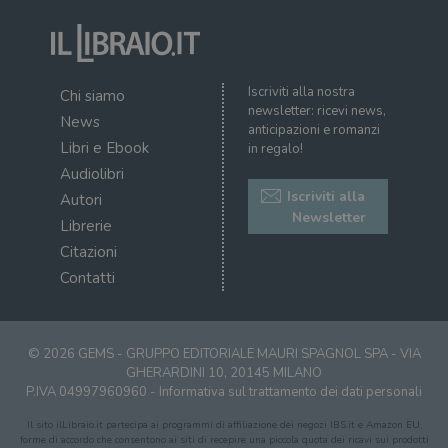
Iscriviti alla nostra
Chi siamo
newsletter: ricevi news,
News
anticipazioni e romanzi
Libri e Ebook
in regalo!
Audiolibri
Iscriviti alla
Autori
Newsletter
Librerie
Citazioni
Contatti
© 2026 GEMS - GRUPPO EDITORIALE MAURI SPAGNOL SPA - VIA
GHERARDINI 10, 20145 MILANO
P.IVA 04997960960 -
Informativa sul trattamento dei dati personali
Il sito ilLibraio.it partecipa ai programmi di affiliazione dei negozi IBS.it e Amazon EU,
forme di accordo che consentono ai siti di recepire una piccola quota dei ricavi sui prodotti