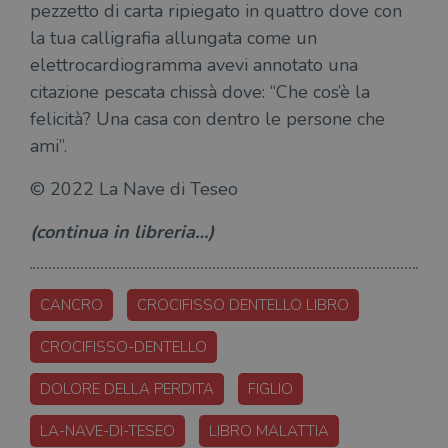
wordpress_logged_in_[hash]
.illibraio.it
Sessione
Usat
pezzetto di carta ripiegato in quattro dove con
gesti
la tua calligrafia allungata come un
sess
uten
elettrocardiogramma avevi annotato una
sul s
citazione pescata chissà dove: “Che cos’è la
CookieScriptConsent
1 mese
Memo
CookieScript
stat
.illibraio.it
felicità? Una casa con dentro le persone che
cons
cook
ami”.
dell
il d
corr
© 2022 La Nave di Teseo
msToken
.tiktok.com
1
Ques
settimana
vien
(continua in libreria…)
3 giorni
util
scop
aute
e si
assi
che 
CANCRO
CROCIFISSO DENTELLO LIBRO
rim
regis
i lor
CROCIFISSO-DENTELLO
sian
qua
nav
DOLORE DELLA PERDITA
FIGLIO
attra
sito
inte
LA-NAVE-DI-TESEO
LIBRO MALATTIA
con 