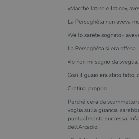
«Macché latino e latino», ave
msToken
La Perseghèta non aveva moll
«Ve lo sarete sognato», aveva
Fornitore
Forni
/
Nome
Nome
Dominio
/
La Perseghèta si era offesa.
Nome
Domi
UserProfile
.illibraio.it
_ga_RXJCD2NFMF
__Secure-ROLLOUT_TOKE
.illibr
«Io non mi sogno da sveglia. 
_fbp
Meta
Platform In
_ga
ttwid
.illibraio.it
Goog
Così il guaio era stato fatto
LLC
.illibr
Cretina, proprio.
YSC
Perché c’era da scommettere c
VISITOR_INFO1_LIVE
voglia sulla guancia, sarebb
puntualmente successa. Infat
dell’Arcadio.
VISITOR_PRIVACY_METAD