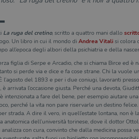
oso. “La ruga del cretino” è il noir a quattro 
ti
La ruga del cretino
, scritto a quattro mani dallo
scritt
ogo. Un libro in cui il mondo di
Andrea Vitali
si colora c
po all’epoca degli albori della psichiatria e della nasc
erza figlia di Serpe e Arcadio, che si chiama Birce ed è 
 tanto si perde via e dice e fa cose strane. Chi la vuole 
 l’agosto del 1893 e per i due coniugi, lavoranti presso 
 è arrivata l’occasione giusta. Perché una devota, Giudi
, è intenzionata a fare del bene, per esempio aiutare un
co, perché la vita non pare riservarle un destino felic
er strada. A dire il vero, in quell’estate lontana, non è la
a anatomica dell’università torinese, dove il dottor Otto
 analizza con cura, convinto che dalla medicina possa ven
e sventurate, salta fuori un biglietto con incomprensibil