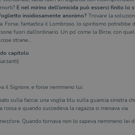
morti?
E nel mirino dell’omicida può esserci finito lo
foglietto insidiosamente anonimo?
Trovare la soluzion
za. Forse, fantastica il Lombroso, lo spiritismo potrebbe 
sone fuori dall’ordinario. Un po’ come la Birce, con que
a cose strane…
ndo capitolo
arzanti)
a il Signore, e forse nemmeno lui.
pato sulla faccia: una voglia blu sulla guancia sinistra 
a rossa e quando succedeva la ragazza si menava via.
mezz’ore. Quando tornava non lo sapeva nemmeno lei dov’