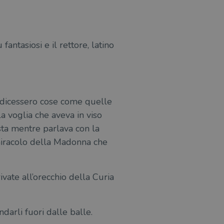
fantasiosi e il rettore, latino
i dicessero cose come quelle
la voglia che aveva in viso
ista mentre parlava con la
 miracolo della Madonna che
vate all’orecchio della Curia
darli fuori dalle balle.