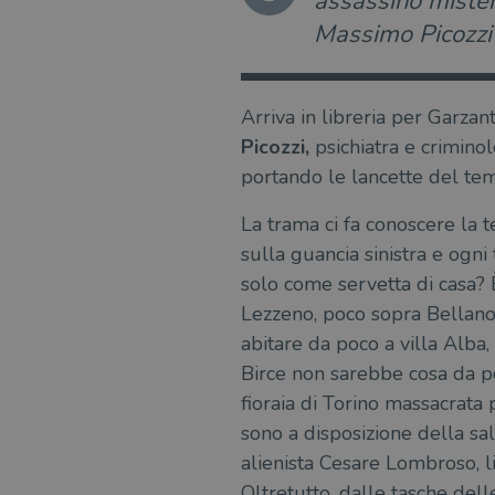
assassino misteri
Massimo Picozzi
Arriva in libreria per Garzan
Picozzi,
psichiatra e criminol
portando le lancette del tem
La trama ci fa conoscere la t
sulla guancia sinistra e ogni
solo come servetta di casa? È
Lezzeno, poco sopra Bellano,
abitare da poco a villa Alba
Birce non sarebbe cosa da po
fioraia di Torino massacrata p
sono a disposizione della sal
alienista Cesare Lombroso, li
Oltretutto, dalle tasche dell