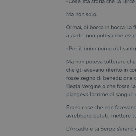
«Cos’è ’sta storia che la Birc
Ma non solo.
Ormai, di bocca in bocca, la f
a parte, non poteva che ess
«Per il buon nome del santua
Ma non poteva tollerare che 
che gli avevano riferito in co
fosse segno di benedizione o 
Beata Vergine o che fosse la
piangeva lacrime di sangue 
Erano cose che non facevano 
avrebbero potuto mettere lui 
L’Arcadio e la Serpe s’erano 