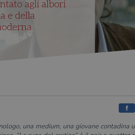
tato agli albori
ia e della
moderna
ologo, una medium, una giovane contadina un