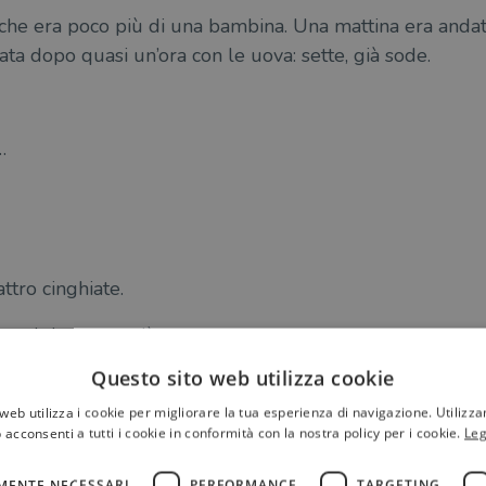
che era poco più di una bambina. Una mattina era andata
nata dopo quasi un’ora con le uova: sette, già sode.
…
ttro cinghiate.
on si ripetesse più.
Questo sito web utilizza cookie
web utilizza i cookie per migliorare la tua esperienza di navigazione. Utilizza
tera, cioè lui la Serpe e la Birce, perché le altre due fig
 acconsenti a tutti i cookie in conformità con la nostra policy per i cookie.
Leg
la parte di là del lago, vitto alloggio e cara grazia!, eran
MENTE NECESSARI
PERFORMANCE
TARGETING