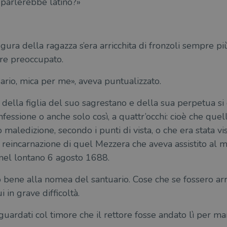
e parlerebbe latino?»
igura della ragazza s’era arricchita di fronzoli sempre più 
ere preoccupato.
rio, mica per me», aveva puntualizzato.
della figlia del suo sagrestano e della sua perpetua s
nfessione o anche solo così, a quattr’occhi: cioè che quel
maledizione, secondo i punti di vista, o che era stata v
 reincarnazione di quel Mezzera che aveva assistito al
nel lontano 6 agosto 1688.
bene alla nomea del santuario. Cose che se fossero arri
in grave difficoltà.
guardati col timore che il rettore fosse andato lì per man