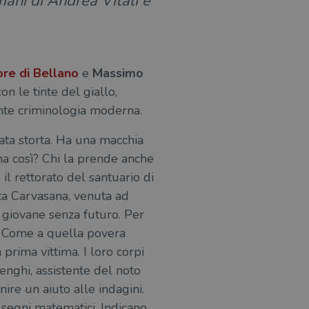
mani di Andrea Vitali e
ore di Bellano
e
Massimo
on le tinte del giallo,
ente criminologia moderna.
nata storta. Ha una macchia
una così? Chi la prende anche
il rettorato del santuario di
tta Carvasana, venuta ad
a giovane senza futuro. Per
e. Come a quella povera
 prima vittima. I loro corpi
lenghi, assistente del noto
ire un aiuto alle indagini.
i segni matematici. Indicano