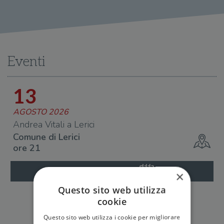
Eventi
13
AGOSTO 2026
A
Andrea Vitali a Lerici
A
Comune di Lerici
P
ore 21
o
Salva in Agenda
×
Questo sito web utilizza
cookie
Questo sito web utilizza i cookie per migliorare