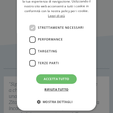
la tua esperienza di navigazione. Utilizzando il
nostro sito web acconsenti a tutti i cookie in
conformità con la nostra policy per i cookie.
Tutti gli eventi
Leggi di più
STRETTAMENTE NECESSARI
PERFORMANCE
TARGETING
Citazioni
TERZE PARTI
ACCETTA TUTTO
“Signor Perini, da uomo a uomo, voi avete
RIFIUTA TUTTO
a che fare, o avete avuto a che fare, con
una signora conosciuta col nome d'arte di
Zita?” Zita l'aveva conosciuta bene. L'aveva
MOSTRA DETTAGLI
incontrata a Milano nell'aprile 1911,