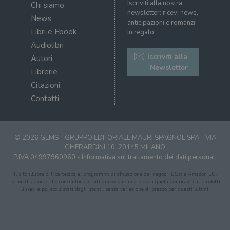
inc
Iscriviti alla nostra
Chi siamo
dati di
sit
newsletter: ricevi news,
visitatori,
det
News
sessioni e
anticipazioni e romanzi
il 
campagne per i
sit
Libri e Ebook
in regalo!
report di analisi
uti
dei siti. Per
Audiolibri
nuo
impostazione
vec
Iscriviti alla
predefinita,
Autori
del
scade dopo 2
di 
Newsletter
Librerie
anni, sebbene
sia
VISITOR_PRIVACY_METADATA
5 mesi 4
Que
YouTube
Citazioni
personalizzabile
settimane
imp
.youtube.com
dai proprietari
You
Contatti
di siti Web.
mem
sta
con
coo
del
© 2026 GEMS - GRUPPO EDITORIALE MAURI SPAGNOL SPA - VIA
do
cor
GHERARDINI 10, 20145 MILANO
P.IVA 04997960960 -
Informativa sul trattamento dei dati personali
Il sito ilLibraio.it partecipa ai programmi di affiliazione dei negozi IBS.it e Amazon EU,
forme di accordo che consentono ai siti di recepire una piccola quota dei ricavi sui prodotti
linkati e poi acquistati dagli utenti, senza variazione di prezzo per questi ultimi.