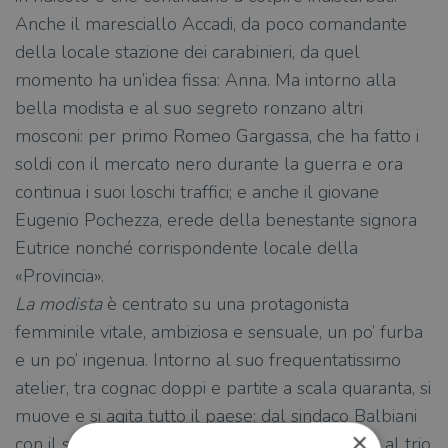
Anche il maresciallo Accadi, da poco comandante
della locale stazione dei carabinieri, da quel
momento ha un’idea fissa: Anna. Ma intorno alla
bella modista e al suo segreto ronzano altri
mosconi: per primo Romeo Gargassa, che ha fatto i
soldi con il mercato nero durante la guerra e ora
continua i suoi loschi traffici; e anche il giovane
Eugenio Pochezza, erede della benestante signora
Eutrice nonché corrispondente locale della
«Provincia».
La modista
è centrato su una protagonista
femminile vitale, ambiziosa e sensuale, un po’ furba
e un po’ ingenua. Intorno al suo frequentatissimo
atelier, tra cognac doppi e partite a scala quaranta, si
muove e si agita tutto il paese: dal sindaco Balbiani
×
con il segretario comunale Bianchi, giù giù fino al trio