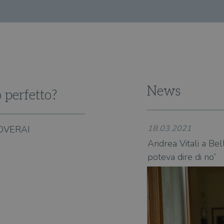
News
o perfetto?
18.03.2021
OVERAI
aiuta a vaccinare gli anziani: “Non si
Andrea Vitali a Bell
poteva dire di no”