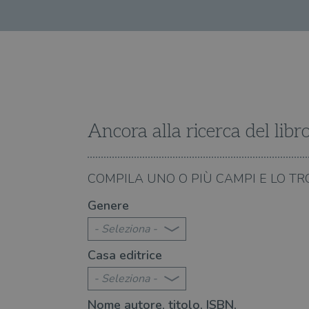
Ancora alla ricerca del libr
18.03.2021
COMPILA UNO O PIÙ CAMPI E LO TR
ta a vaccinare gli anziani: “Non si
Andrea Vitali a Bellano 
Genere
poteva dire di no”
- Seleziona -
Casa editrice
- Seleziona -
Nome autore, titolo, ISBN,