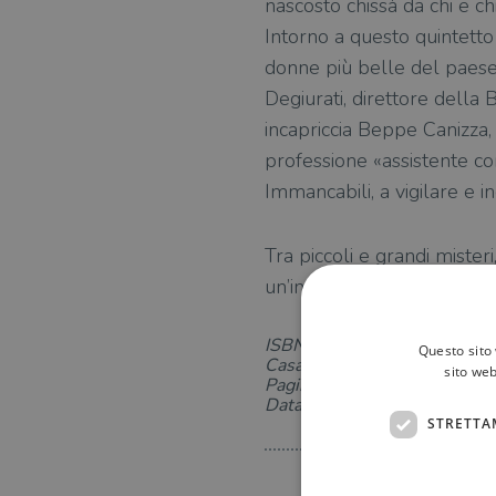
nascosto chissà da chi e c
Intorno a questo quintetto
donne più belle del paese
Degiurati, direttore della
incapriccia Beppe Canizza, 
professione «assistente con
Immancabili, a vigilare e i
Tra piccoli e grandi misteri
un’imprevedibile caccia al 
ISBN: 8811601878
Questo sito 
Casa Editrice: Garzanti
sito web
Pagine: 396
Data di uscita: 16-11-2017
STRETTA