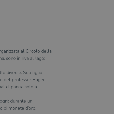
rganizzata al Circolo della
a, sono in riva al lago:
lto diverse. Suo figlio
ote del professor Eugeo
mal di pancia solo a
sogni: durante un
o di monete d’oro,