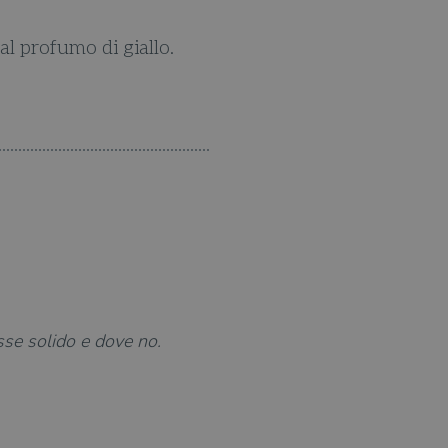
l profumo di giallo.
Una divertente commedi
sse solido e dove no.