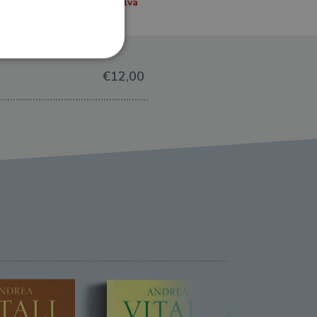
€12,00
ione dell'account. Il sito
 pagina di login. Il
 Web è impostato per
sito
sito
te per il dominio corrente.
azione e sicurezza,
i loro dati siano protetti
no con i suoi servizi.