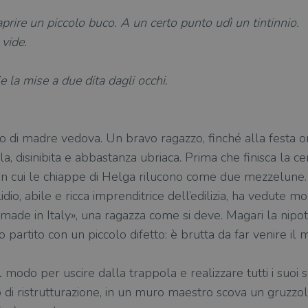
aprire un piccolo buco. A un certo punto udì un tintinnio.
vide.
e la mise a due dita dagli occhi.
ico di madre vedova. Un bravo ragazzo, finché alla festa o
a, disinibita e abbastanza ubriaca. Prima che finisca la cen
 in cui le chiappe di Helga rilucono come due mezzelune.
idio, abile e ricca imprenditrice dell’edilizia, ha vedute mo
made in Italy», una ragazza come si deve. Magari la nip
o partito con un piccolo difetto: è brutta da far venire il 
l modo per uscire dalla trappola e realizzare tutti i suoi 
di ristrutturazione, in un muro maestro scova un gruzzol