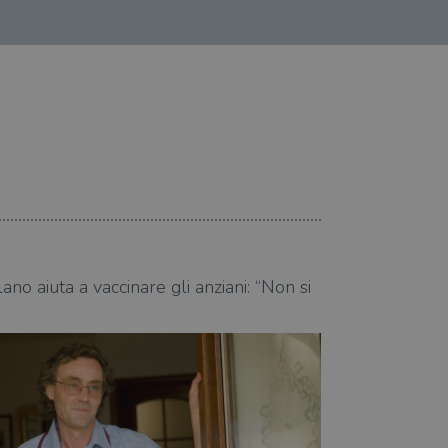
18.03.2021
ano aiuta a vaccinare gli anziani: “Non si
Andrea Vitali a 
poteva dire di n