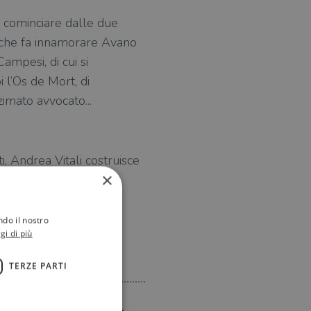
A cominciare dalle due
, che fa innamorare Avano
ampesi, di cui si
i l’Os de Mort, di
zimato avvocato...
ti, Andrea Vitali costruisce
×
ndo il nostro
gi di più
TERZE PARTI