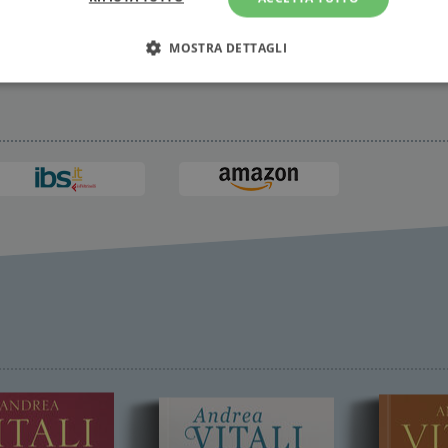
MOSTRA DETTAGLI
Strettamente necessari
Performance
Targeting
Terze parti
ri consentono le funzionalità principali del sito web come l'accesso dell'utente e la gest
to correttamente senza i cookie strettamente necessari.
Fornitore
/
Scadenza
Descrizione
Dominio
Sessione
WordPress imposta questo cookie quando accedi alla
Automattic
cookie viene utilizzato per verificare se il browser
Inc.
consentire o rifiutare i cookie.
.illibraio.it
.illibraio.it
Sessione
Usato per gestire la sessione degli utenti loggati sul 
sh]
.illibraio.it
Sessione
Usato per gestire la sessione degli utenti loggati sul 
1 mese
Memorizza lo stato del consenso ai cookie dell'uten
CookieScript
.illibraio.it
.tiktok.com
1
Questo cookie viene utilizzato per scopi di autentic
settimana
assicurando che gli utenti rimangano registrati e che 
3 giorni
quando navigano attraverso il sito web o interagisco