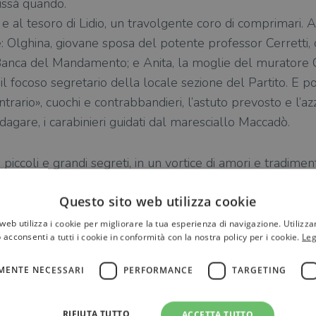
hissà quando.
 e al tesoro di Lidio, un travolgente coro di comprimari. 
: Olghina, giovane sposa del potente professor Cerretti
 Banca del Mandamento; e Anita, la moglie del muratore C
il focoso segretario della locale sezione del Partito. E po
trario», cuochi e contrabbandieri, l’astuto prevosto e l’az
ndagare, i carabinieri guidati dal maresciallo Maccadò.
, piccoli e grandi segreti, in un vortice di amori e tradimen
tesoro, per uno dei suoi romanzi più divertenti.
Questo sito web utilizza cookie
web utilizza i cookie per migliorare la tua esperienza di navigazione. Utilizza
 acconsenti a tutti i cookie in conformità con la nostra policy per i cookie.
Leg
MENTE NECESSARI
PERFORMANCE
TARGETING
RIFIUTA TUTTO
ACCETTA TUTTO