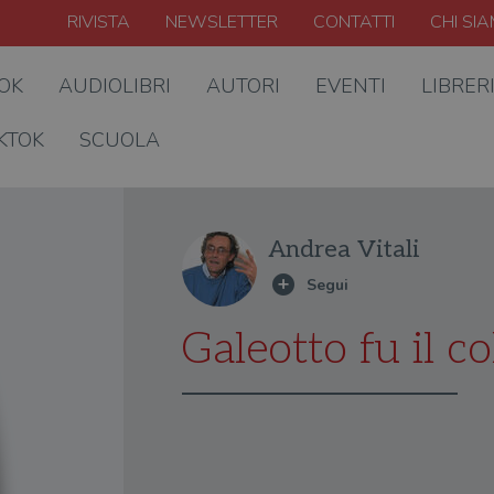
RIVISTA
NEWSLETTER
CONTATTI
CHI SI
OOK
AUDIOLIBRI
AUTORI
EVENTI
LIBRER
KTOK
SCUOLA
Andrea Vitali
Galeotto fu il co