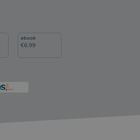
ebook
€6.99