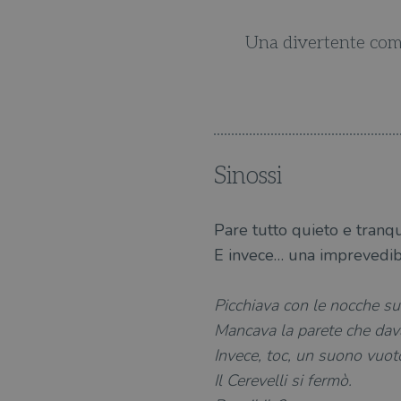
o al profumo di giallo.
Una divertente comm
Sinossi
Pare tutto quieto e tranqu
E invece… una imprevedibil
Picchiava con le nocche su
Mancava la parete che dav
Invece, toc, un suono vuot
Il Cerevelli si fermò.