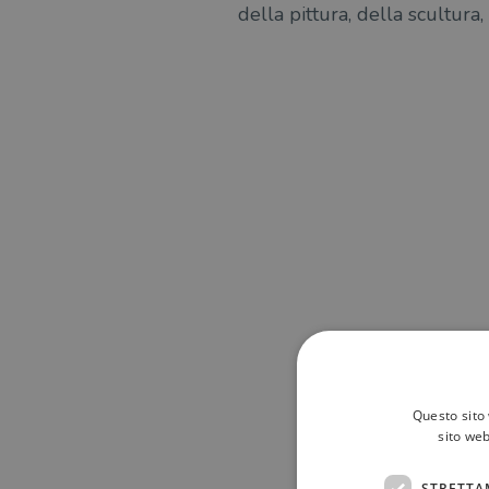
della pittura, della scultura,
Questo sito 
sito web
STRETTA