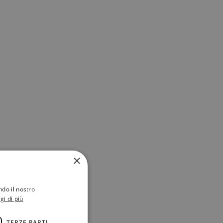
×
ndo il nostro
gi di più
TERZE PARTI