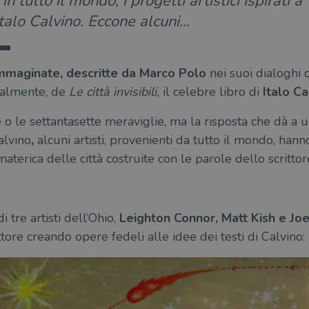
in tutto il mondo, i progetti artistici ispirati a “
Italo Calvino. Eccone alcuni…
, immaginate, descritte da Marco Polo
nei suoi dialoghi c
ralmente, de
Le città invisibili,
il celebre libro di
Italo Ca
e o le settantasette meraviglie, ma la risposta che dà a
alvino
,
alcuni artisti, provenienti da tutto il mondo, hann
aterica delle città costruite con le parole dello scrittor
 tre artisti dell’Ohio,
Leighton Connor, Matt Kish e Jo
ittore creando opere fedeli alle idee dei testi di Calvino: