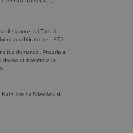
Le città invisibili”,
on il signore dei Tartari
lvino
, pubblicato nel 1972.
 una tua domanda”.
Proprio a
o deciso di incentrare le
e.
e Kuth
, che ha l’obiettivo di