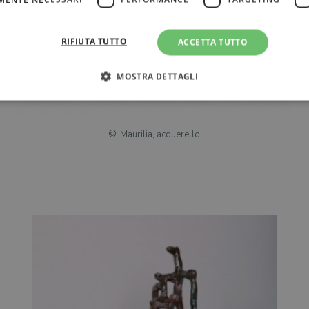
RIFIUTA TUTTO
ACCETTA TUTTO
MOSTRA DETTAGLI
Strettamente necessari
Performance
Targeting
Terze parti
Maurilia, acquerello
ri consentono le funzionalità principali del sito web come l'accesso dell'utente e la gest
to correttamente senza i cookie strettamente necessari.
Fornitore
/
Scadenza
Descrizione
Dominio
Sessione
WordPress imposta questo cookie quando accedi alla
Automattic
cookie viene utilizzato per verificare se il browser
Inc.
consentire o rifiutare i cookie.
.illibraio.it
.illibraio.it
Sessione
Usato per gestire la sessione degli utenti loggati sul 
sh]
.illibraio.it
Sessione
Usato per gestire la sessione degli utenti loggati sul 
1 mese
Memorizza lo stato del consenso ai cookie dell'uten
CookieScript
.illibraio.it