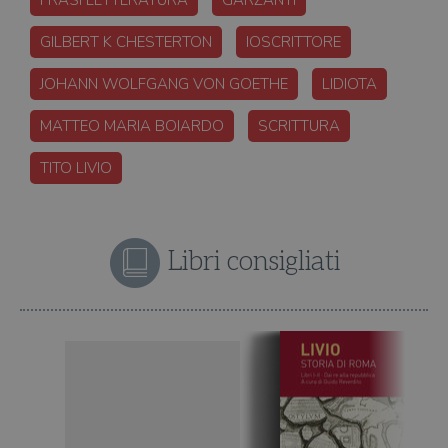
GILBERT K CHESTERTON
IOSCRITTORE
JOHANN WOLFGANG VON GOETHE
LIDIOTA
MATTEO MARIA BOIARDO
SCRITTURA
TITO LIVIO
Libri consigliati