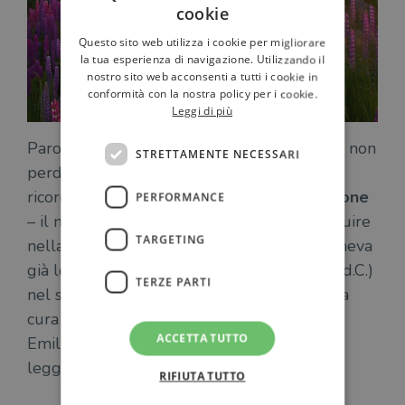
cookie
Questo sito web utilizza i cookie per migliorare
la tua esperienza di navigazione. Utilizzando il
nostro sito web acconsenti a tutti i cookie in
conformità con la nostra policy per i cookie.
Leggi di più
Parole che sembrano volerci incoraggiare a non
STRETTAMENTE NECESSARI
perdere di vista
ciò che conta davvero
,
ricordandoci che – con un pizzico di
ispirazione
PERFORMANCE
– il nostro cammino quotidiano può proseguire
TARGETING
nella
direzione giusta
. D’altronde, lo sosteneva
già lo storico latino
Tito Livio
((59 a.C. – 17 d.C.)
TERZE PARTI
nel suo famoso
Ab urbe condita
(Garzanti, a
cura di Guido Reverdito e con un saggio di
ACCETTA TUTTO
Emilio Pianezzola), in cui non per niente si
legge:
RIFIUTA TUTTO