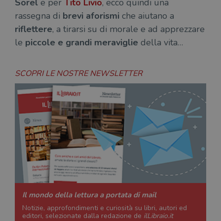
Sorel
e per
Tito Livio
, ecco quindi una
rassegna di
brevi aforismi
che aiutano a
riflettere
, a tirarsi su di morale e ad apprezzare
le
piccole e grandi meraviglie
della vita…
SCOPRI LE NOSTRE NEWSLETTER
Il mondo della lettura a portata di mail
Notizie, approfondimenti e curiosità su libri, autori ed
editori, selezionate dalla redazione de
ilLibraio.it