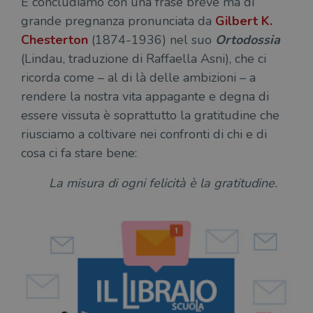
E concludiamo con una frase breve ma di
l'an
_fbp
2 mesi 4
Utilizzato
Meta
_ga
1 anno 1
Questo nome
Google
dis
settimane
da
Platform
grande pregnanza pronunciata da
Gilbert K.
mese
di cookie è
LLC
dei
Facebook
Inc.
associato a
.illibraio.it
per
per fornire
.illibraio.it
Chesterton
(1874-1936) nel suo
Ortodossia
Google
in 
una serie di
Universal
int
prodotti
(Lindau, traduzione di Raffaella Asni), che ci
Analytics, che
ute
pubblicitari
rappresenta un
par
come
ricorda come – al di là delle ambizioni – a
aggiornamento
par
offerte in
significativo del
cat
tempo reale
rendere la nostra vita appagante e degna di
servizio di
gen
da
analisi più
sti
inserzionisti
essere vissuta è soprattutto la gratitudine che
comunemente
terzi.
usato da
YSC
Sessione
Que
Google LLC
riusciamo a coltivare nei confronti di chi e di
Google. Questo
imp
.youtube.com
cookie viene
Yo
cosa ci fa stare bene:
utilizzato per
ten
distinguere gli
del
utenti unici
vis
La misura di ogni felicità è la gratitudine.
assegnando un
dei
numero
inc
generato
casualmente
VISITOR_INFO1_LIVE
5 mesi 4
Que
Google LLC
come
settimane
imp
.youtube.com
identificativo
You
del client. È
ten
incluso in ogni
del
richiesta di
del
pagina in un
vid
sito e utilizzato
Yo
per calcolare i
inc
dati di
sit
visitatori,