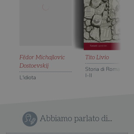
Fëdor Michajlovic
Tito Livio
Dostoevskij
Storia di Roma. Libri
I-II
L'idiota
Abbiamo parlato di...