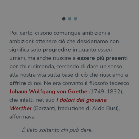
è im
per 
o rif
cook
wordpress_sec_[hash]
.illibraio.it
Sessione
Usat
gesti
Poi, certo, ci sono comunque ambizioni e
sess
uten
ambizioni: ottenere ciò che desideriamo non
sul s
significa solo
progredire
in quanto esseri
wordpress_logged_in_[hash]
.illibraio.it
Sessione
Usat
gesti
umani, ma anche riuscire a
essere più presenti
sess
uten
per chi ci circonda, cercando di dare un senso
sul s
alla nostra vita sulla base di ciò che riusciamo a
CookieScriptConsent
1 mese
Memo
CookieScript
stat
.illibraio.it
offrire
di noi. Ne era convinto il filosofo tedesco
cons
cook
Johann Wolfgang von Goethe
(1749-1832),
dell
il d
che infatti, nel suo
I dolori del giovane
corr
Werther
(Garzanti, traduzione di Aldo Busi),
msToken
.tiktok.com
1
Ques
affermava:
settimana
vien
3 giorni
util
scop
aute
È lieto soltanto chi può dare.
e si
assi