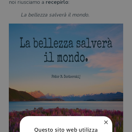
noi riusciamo a
recepirlo
:
La bellezza salverà il mondo.
×
Questo sito web utilizza