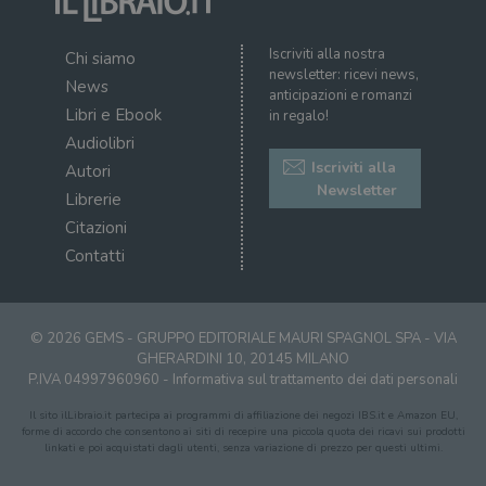
Iscriviti alla nostra
Chi siamo
newsletter: ricevi news,
News
anticipazioni e romanzi
Libri e Ebook
in regalo!
Audiolibri
Iscriviti alla
Autori
Newsletter
Librerie
Citazioni
Contatti
© 2026 GEMS - GRUPPO EDITORIALE MAURI SPAGNOL SPA - VIA
GHERARDINI 10, 20145 MILANO
P.IVA 04997960960 -
Informativa sul trattamento dei dati personali
Il sito ilLibraio.it partecipa ai programmi di affiliazione dei negozi IBS.it e Amazon EU,
forme di accordo che consentono ai siti di recepire una piccola quota dei ricavi sui prodotti
linkati e poi acquistati dagli utenti, senza variazione di prezzo per questi ultimi.