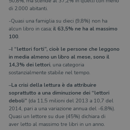
50,8%, ma scende al 37,2% in quelli con meno
di 2.000 abitanti.
-Quasi una famiglia su dieci (9,8%) non ha
alcun libro in casa;
il 63,5% ne ha al massimo
100
.
–
I “lettori forti”, cioè le persone che leggono
in media almeno un libro al mese, sono il
14,3% dei lettori
, una categoria
sostanzialmente stabile nel tempo.
–
La crisi della lettura è da attribuire
soprattutto a una diminuzione dei “lettori
deboli”
(da 11,5 milioni del 2013 a 10,7 del
2014, pari a una variazione annua del -6,8%).
Quasi un lettore su due (45%) dichiara di
aver letto al massimo tre libri in un anno.