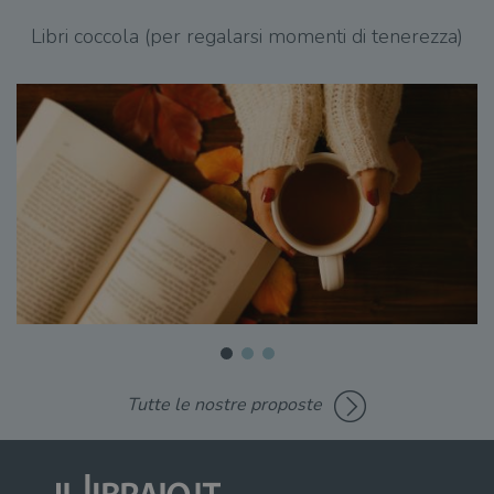
sta
con
Libri coccola (per regalarsi momenti di tenerezza)
coo
del
do
cor
Tutte le nostre proposte