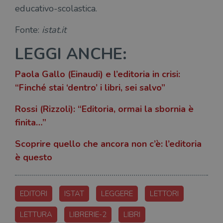
educativo-scolastica.
l'accesso dell'utente e la gestione dell'account. Il
sito web non può essere utilizzato
correttamente senza i cookie strettamente
Fonte:
istat.it
necessari.
Fornitore
/
LEGGI ANCHE:
Nome
Scadenza
Desc
Dominio
wordpress_test_cookie
Sessione
Wor
Automattic
Paola Gallo (Einaudi) e l’editoria in crisi:
imp
Inc.
ques
.illibraio.it
“Finché stai ‘dentro’ i libri, sei salvo”
quan
alla
login
Rossi (Rizzoli): “Editoria, ormai la sbornia è
vien
util
finita…”
verif
bro
è im
Scoprire quello che ancora non c’è: l’editoria
per 
o rif
è questo
cook
wordpress_sec_[hash]
.illibraio.it
Sessione
Usat
gesti
sess
EDITORI
ISTAT
LEGGERE
LETTORI
uten
sul s
LETTURA
LIBRERIE-2
LIBRI
wordpress_logged_in_[hash]
.illibraio.it
Sessione
Usat
gesti