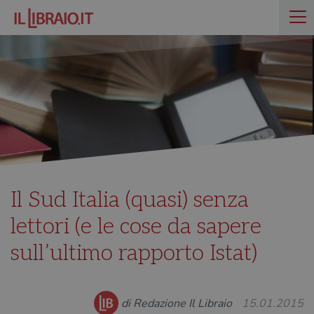
Il Sud Italia (quasi) senza
lettori (e le cose da sapere
sull’ultimo rapporto Istat)
di Redazione Il Libraio
15.01.2015