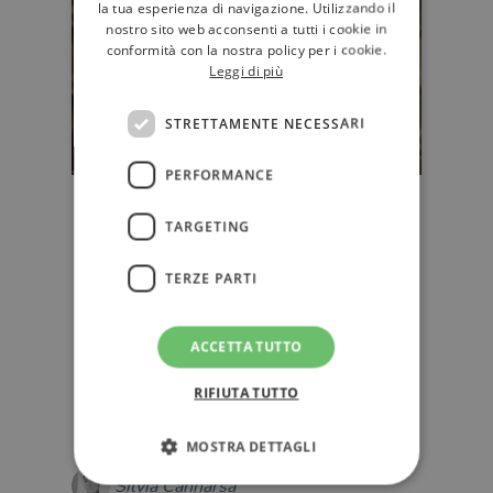
la tua esperienza di navigazione. Utilizzando il
nostro sito web acconsenti a tutti i cookie in
conformità con la nostra policy per i cookie.
Leggi di più
STRETTAMENTE NECESSARI
PERFORMANCE
La traduzione letteraria e la lingua
TARGETING
ispano-americana: un confronto a
più voci in vista del Premio Mario
TERZE PARTI
Lattes
Quest'anno il Premio Mario Lattes
per la Traduzione è dedicato alla
ACCETTA TUTTO
lingua ispano-americana. Su ilL…
RIFIUTA TUTTO
EDITORIA
MOSTRA DETTAGLI
Silvia Cannarsa