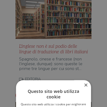
L'inglese non è sul podio delle
lingue di traduzione di libri italiani
Spagnolo, cinese e francese (non
l'inglese, dunque): sono queste le
prime tre lingue per cui sono st…
EDITORIA
×
Questo sito web utilizza
Redazione Il Libraio
cookie
Questo sito web utilizza i cookie per migliorare