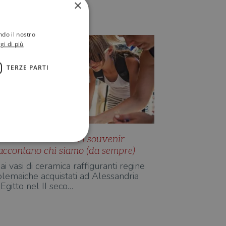
×
Redazione Il Libraio
ndo il nostro
gi di più
TERZE PARTI
ltro che "ricordini": i souvenir
accontano chi siamo (da sempre)
ai vasi di ceramica raffiguranti regine
olemaiche acquistati ad Alessandria
ione dell'account. Il sito
’Egitto nel II seco…