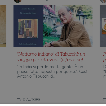
"Notturno indiano" di Tabucchi: un
P
viaggio per ritrovarsi (o forse no)
p
i
“In India si perde molta gente. È un
D
paese fatto apposta per questo”. Così
"
Antonio Tabucchi ci…
m
D'AUTORE