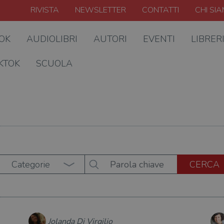
RIVISTA
NEWSLETTER
CONTATTI
CHI SI
OOK
AUDIOLIBRI
AUTORI
EVENTI
LIBRER
KTOK
SCUOLA
Categorie
Jolanda Di Virgilio