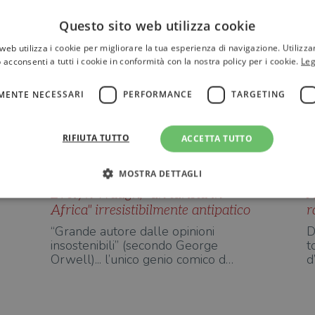
Questo sito web utilizza cookie
Mario Baudino
web utilizza i cookie per migliorare la tua esperienza di navigazione. Utilizza
 acconsenti a tutti i cookie in conformità con la nostra policy per i cookie.
Leg
MENTE NECESSARI
PERFORMANCE
TARGETING
RIFIUTA TUTTO
ACCETTA TUTTO
MOSTRA DETTAGLI
Evelyn Waugh, "un turista in
A
Africa" irresistibilmente antipatico
r
Strettamente necessari
Performance
Targeting
Terze parti
“Grande autore dalle opinioni
D
insostenibili” (secondo George
t
ri consentono le funzionalità principali del sito web come l'accesso dell'utente e la gest
Orwell)... l’unico genio comico d…
d
to correttamente senza i cookie strettamente necessari.
Fornitore
/
Scadenza
Descrizione
Dominio