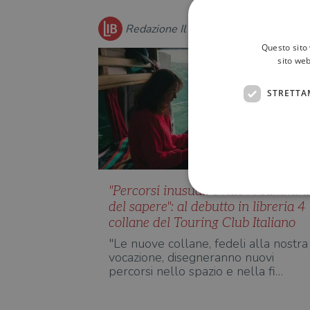
Redazione Il Libraio
Questo sito 
sito web
STRETTA
"Percorsi inusuali e nuovi cammini
del sapere": al debutto in libreria 4
collane del Touring Club Italiano
"Le nuove collane, fedeli alla nostra
I cookie strettamente necessa
vocazione, disegneranno nuovi
web non può essere utilizza
percorsi nello spazio e nella fi…
Nome