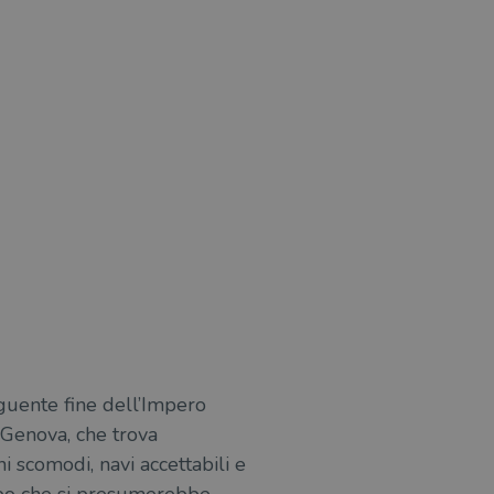
guente fine dell’Impero
 Genova, che trova
i scomodi, navi accettabili e
mpo che si presumerebbe