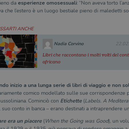
lieno da
esperienze omosessuali
: “Non aveva torto l’anz
che l’estero è un luogo bestiale pieno di maledetti so
ESSARTI ANCHE
Nadia Corvino
22.02
Libri che raccontano i molti volti del con
africano
do inizio a una lunga serie di libri di viaggio e non so
riamente comico modellato sulle sue corrispondenze pe
 mussoliniana. Cominciò con
Etichette
(
Labels. A Meditera
l suo conto in banca – erano destinati a intraprendere un
re era un piacere
(
When the Going was Good
), un vo
o tra il 1929 e il 1935, già pensava di rendere omaggio 