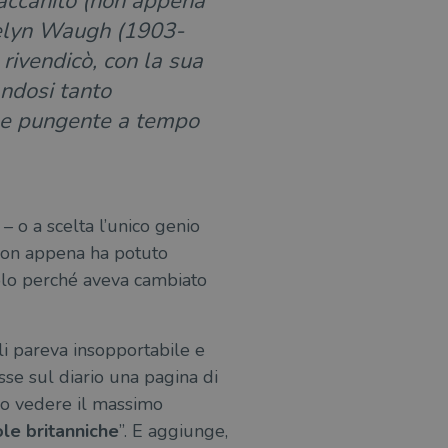
accanito (non appena
Evelyn Waugh (1903-
 rivendicò, con la sua
andosi tanto
co e pungente a tempo
– o a scelta l’unico genio
on appena ha potuto
solo perché aveva cambiato
gli pareva insopportabile e
risse sul diario una pagina di
ero vedere il massimo
ole britanniche
”. E aggiunge,