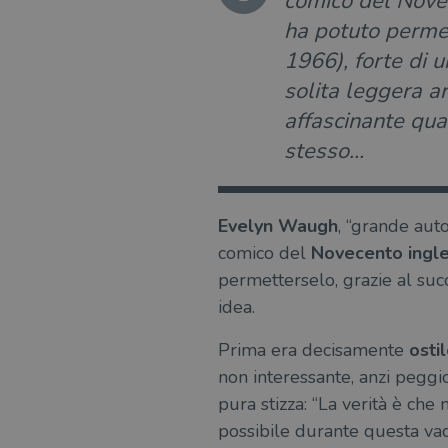
comico del Nove
ha potuto permet
1966), forte di u
solita leggera a
affascinante qua
stesso…
Evelyn Waugh
, “grande auto
comico del
Novecento ingl
permetterselo, grazie al succe
idea.
Prima era decisamente
osti
non interessante, anzi pegg
pura stizza: “La verità è che
possibile durante questa va