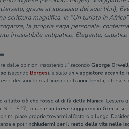
cento inglese (secondo Borges). Viaggiatore 
terselo, grazie al successo dei suoi libri), 
na scrittura magnifica, in “Un turista in Africa”
rroganza, la propria saga personale, conferm
nto irresistibile antipatico. Elegante, causti
re dalle opinioni insostenibili” secondo
George Orwell
ese
(secondo
Borges
), è stato
un viaggiatore accanito
n
sso dei suoi libri, all’inizio degli
anni Trenta
; o forse 
le a tutto ciò che fosse al di là della Manica
. L’estero 
io. Nel 1927, durante
un breve soggiorno in Grecia
, sc
 non mi piace proprio trovarmi all’estero a lungo. Desid
canza e poi
rinchiudermi per il resto della vita nelle is