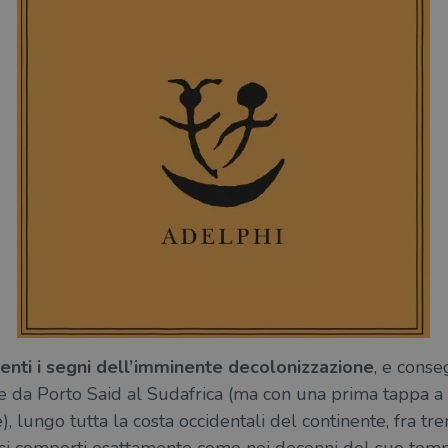
enti i segni dell’imminente decolonizzazione
, e conse
he da Porto Said al Sudafrica (ma con una prima tappa a
 lungo tutta la costa occidentali del continente, fra tren
 si comporti esattamente come nei decenni del suo te