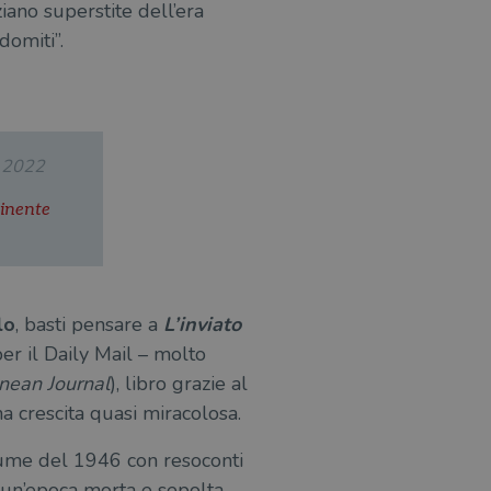
iano superstite dell’e­ra
domiti”.
.2022
tinente
lo
, basti pensare a
L’inviato
r il Daily Mail – molto
nean Journal
), libro grazie al
a crescita quasi miracolosa.
lume del 1946 con resoconti
a un’epoca morta e sepolta