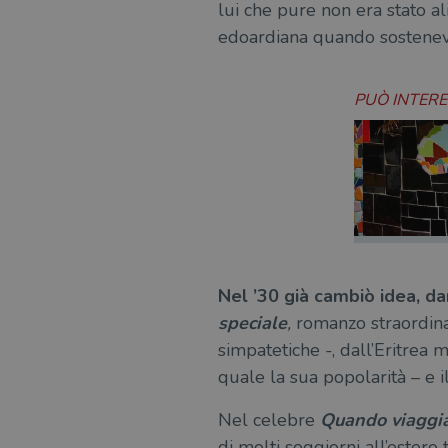
lui che pure non era stato a
edoardiana quando sosteneva 
PUÒ INTER
Nel ’30 già cambiò idea, dan
speciale
,
romanzo straordina
simpatetiche -, dall’Eritrea
quale la sua popolarità – e i
Nel celebre
Quando viaggia
di molti soggiorni all’ester