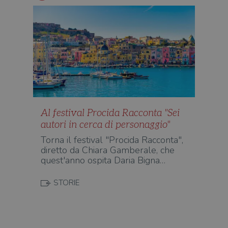
sess
uten
sul s
wordpress_logged_in_[hash]
.illibraio.it
Sessione
Usat
gesti
sess
uten
sul s
CookieScriptConsent
1 mese
Memo
CookieScript
stat
.illibraio.it
cons
cook
dell
Al festival Procida Racconta "Sei
il d
corr
autori in cerca di personaggio"
msToken
.tiktok.com
1
Ques
Torna il festival "Procida Racconta",
settimana
vien
diretto da Chiara Gamberale, che
3 giorni
util
scop
quest'anno ospita Daria Bigna…
aute
e si
assi
STORIE
che 
rim
regis
i lor
sian
qua
nav