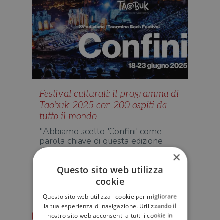
Festival culturali: il programma di
Taobuk 2025 con 200 ospiti da
tutto il mondo
"Abbiamo scelto 'Confini' come
parola chiave di questa edizione
perché è importante poter parlare
×
…
Questo sito web utilizza
cookie
EDITORIA
Questo sito web utilizza i cookie per migliorare
la tua esperienza di navigazione. Utilizzando il
Redazione Il Libraio
nostro sito web acconsenti a tutti i cookie in