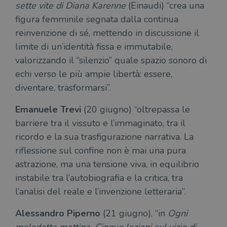
sette vite di Diana Karenne
(Einaudi) “crea una
CookieScriptConsent
1 mese
Memo
CookieScript
figura femminile segnata dalla continua
stat
.illibraio.it
cons
reinvenzione di sé, mettendo in discussione il
cook
dell
limite di un’identità fissa e immutabile,
il d
corr
valorizzando il “silenzio” quale spazio sonoro di
msToken
.tiktok.com
1
Ques
echi verso le più ampie libertà: essere,
settimana
vien
3 giorni
util
diventare, trasformarsi”.
scop
aute
e si
Emanuele Trevi
(20 giugno) “oltrepassa le
assi
che 
barriere tra il vissuto e l’immaginato, tra il
rim
regis
ricordo e la sua trasfigurazione narrativa. La
i lor
sian
riflessione sul confine non è mai una pura
qua
nav
astrazione, ma una tensione viva, in equilibrio
attra
sito
instabile tra l’autobiografia e la critica, tra
inte
con 
l’analisi del reale e l’invenzione letteraria”.
servi
Alessandro Piperno
(21 giugno), “in
Ogni