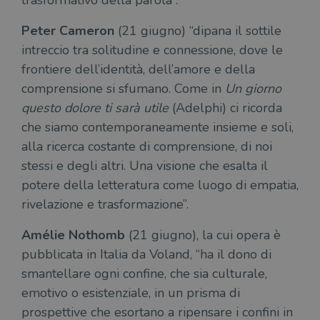
trasformativo della parola”.
ten
distinguere gli
del
utenti unici
vis
Peter Cameron
(21 giugno) “dipana il sottile
assegnando un
dei
numero
inc
intreccio tra solitudine e connessione, dove le
generato
casualmente
VISITOR_INFO1_LIVE
5 mesi 4
Que
Google LLC
frontiere dell’identità, dell’amore e della
come
settimane
imp
.youtube.com
identificativo
You
comprensione si sfumano. Come in
Un giorno
del client. È
ten
incluso in ogni
del
questo dolore ti sarà utile
(Adelphi) ci ricorda
richiesta di
del
pagina in un
vid
che siamo contemporaneamente insieme e soli,
sito e utilizzato
Yo
per calcolare i
inc
alla ricerca costante di comprensione, di noi
dati di
sit
visitatori,
det
stessi e degli altri. Una visione che esalta il
sessioni e
il 
campagne per i
potere della letteratura come luogo di empatia,
sit
report di analisi
uti
dei siti. Per
rivelazione e trasformazione”.
nuo
impostazione
vec
predefinita,
del
scade dopo 2
Amélie Nothomb
(21 giugno), la cui opera è
di 
anni, sebbene
sia
pubblicata in Italia da Voland, “ha il dono di
VISITOR_PRIVACY_METADATA
5 mesi 4
Que
YouTube
personalizzabile
settimane
imp
.youtube.com
dai proprietari
smantellare ogni confine, che sia culturale,
You
di siti Web.
mem
emotivo o esistenziale, in un prisma di
sta
con
prospettive che esortano a ripensare i confini in
coo