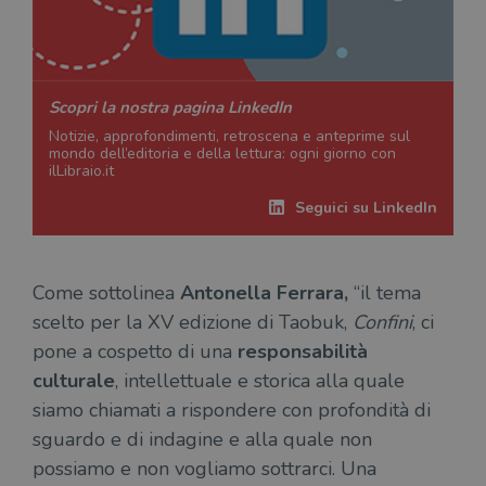
Scopri la nostra pagina LinkedIn
Notizie, approfondimenti, retroscena e anteprime sul
mondo dell’editoria e della lettura: ogni giorno con
ilLibraio.it
Seguici su LinkedIn
Come sottolinea
Antonella Ferrara,
“il tema
scelto per la XV edizione di Taobuk,
Confini
, ci
pone a cospetto di una
responsabilità
culturale
, intellettuale e storica alla quale
siamo chiamati a rispondere con profondità di
sguardo e di indagine e alla quale non
possiamo e non vogliamo sottrarci. Una