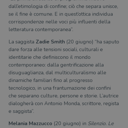
necessari.
dall’etimologia di confine; ciò che separa unisce,
Fornitore
/
se il fine è comune. E in quest’ottica individua
Nome
Scadenza
Desc
Dominio
corrispondenze nelle voci più influenti della
wordpress_test_cookie
Sessione
Wor
Automattic
letteratura contemporanea”.
imp
Inc.
ques
.illibraio.it
quan
La saggista
Zadie Smith
(20 giugno) “ha saputo
alla
login
dare forza alle tensioni sociali, culturali e
vien
util
identitarie che definiscono il mondo
verif
bro
contemporaneo: dalla gentrificazione alla
è im
per 
disuguaglianza, dal multiculturalismo alle
o rif
cook
dinamiche familiari fino al progresso
wordpress_sec_[hash]
.illibraio.it
Sessione
Usat
tecnologico, in una frantumazione dei confini
gesti
sess
che separano culture, persone e storie. L’autrice
uten
sul s
dialogherà con Antonio Monda, scrittore, regista
e saggista”.
wordpress_logged_in_[hash]
.illibraio.it
Sessione
Usat
gesti
sess
uten
Melania Mazzucco
(20 giugno) in
Silenzio.
Le
sul s