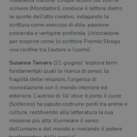
maledetta mattina. Cinque lezioni sul vizio di
scrivere
(Mondadori), conduce il lettore dietro
le quinte dell’atto creativo, indagando la
Fornitore
scrittura come esercizio di stile, passione
Nome
/
Scadenza
Descrizione
Fornitore
Dominio
Fornitore
/
Nome
Scadenza
Des
sviscerata e vertigine profonda. Un’occasione
Nome
/
Scadenza
Dominio
Descrizione
_ga_RXJCD2NFMF
.illibraio.it
1 anno 1
Questo cookie
Dominio
per scoprire come lo scrittore Premio Strega
mese
viene utilizzato
__Secure-ROLLOUT_TOKEN
.youtube.com
5 mesi 4
da Google
settimane
UserProfile
.illibraio.it
1 anno
Identifica
viva confine tra l’autore e l’uomo”.
Analytics per
l'utente che
mantenere lo
ttwid
.tiktok.com
11 mesi 4
Que
naviga sul
stato della
settimane
co
sito.
Susanna Tamaro
(21 giugno) “esplora temi
sessione.
ass
l'an
_fbp
2 mesi 4
Utilizzato
fondamentali quali la ricerca di senso, la
Meta
_ga
1 anno 1
Questo nome
Google
dis
settimane
da
Platform
mese
di cookie è
LLC
dei
fragilità delle relazioni, l’urgenza di
Facebook
Inc.
associato a
.illibraio.it
per
per fornire
.illibraio.it
Google
in 
riconciliazione con il mondo interiore ed
una serie di
Universal
int
prodotti
Analytics, che
esteriore. L’autrice di
Va’ dove ti porta il cuore
ute
pubblicitari
rappresenta un
par
come
aggiornamento
(Solferino) ha saputo costruire ponti tra anime e
par
offerte in
significativo del
cat
tempo reale
culture, restituendo alla letteratura la sua
servizio di
gen
da
analisi più
sti
inserzionisti
missione più alta: illuminare il senso
comunemente
terzi.
usato da
YSC
Sessione
Que
Google LLC
dell’umano e del mondo e rivelando il potere
Google. Questo
imp
.youtube.com
cookie viene
Yo
utilizzato per