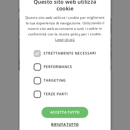
Questo sito web utilizza
cookie
Redazione Il Libraio
Questo sito web utilizza i cookie per migliorare
la tua esperienza di navigazione. Utilizzando il
nostro sito web acconsenti a tutti i cookie in
conformità con la nostra policy per i cookie.
Leggi di più
STRETTAMENTE NECESSARI
PERFORMANCE
Il Festivaletteratura di Mantova
TARGETING
2024: oltre 300 ospiti in arrivo... -
Novità, temi e programma
TERZE PARTI
Da mercoledì 4 a domenica 8
settembre in programma la
ACCETTA TUTTO
28esima edizione del
Festivaletteratura di Ma…
RIFIUTA TUTTO