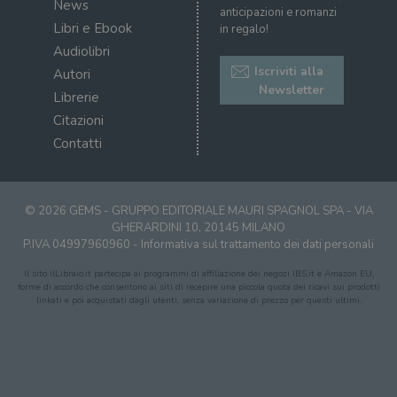
sit
News
visitatori,
anticipazioni e romanzi
det
sessioni e
il 
Libri e Ebook
in regalo!
campagne per i
sit
report di analisi
Audiolibri
uti
dei siti. Per
nuo
Iscriviti alla
impostazione
Autori
vec
predefinita,
del
Newsletter
Librerie
scade dopo 2
di 
anni, sebbene
Citazioni
sia
VISITOR_PRIVACY_METADATA
5 mesi 4
Que
YouTube
personalizzabile
settimane
imp
.youtube.com
Contatti
dai proprietari
You
di siti Web.
mem
sta
con
coo
© 2026 GEMS - GRUPPO EDITORIALE MAURI SPAGNOL SPA - VIA
del
do
GHERARDINI 10, 20145 MILANO
cor
P.IVA 04997960960 -
Informativa sul trattamento dei dati personali
Il sito ilLibraio.it partecipa ai programmi di affiliazione dei negozi IBS.it e Amazon EU,
forme di accordo che consentono ai siti di recepire una piccola quota dei ricavi sui prodotti
linkati e poi acquistati dagli utenti, senza variazione di prezzo per questi ultimi.