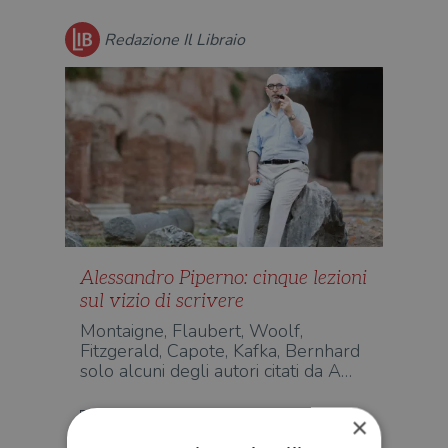
Redazione Il Libraio
Alessandro Piperno: cinque lezioni
sul vizio di scrivere
Montaigne, Flaubert, Woolf,
Fitzgerald, Capote, Kafka, Bernhard
solo alcuni degli autori citati da A…
SAGGISTICA
×